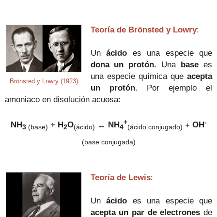
Teoría de Brönsted y Lowry
:
Un
ácido
es una especie que
dona un protón.
Una
base
es
una especie química que
acepta
Brönsted y Lowry (1923)
un protón
. Por ejemplo el
amoniaco en disolución acuosa:
+
-
NH
+
H
O
↔
NH
+
OH
3
(base
)
2
(ácido)
4
(ácido conjugado)
(base conjugada
)
Teoría de Lewis
:
Un
ácido
es una especie que
acepta un par de electrones
de