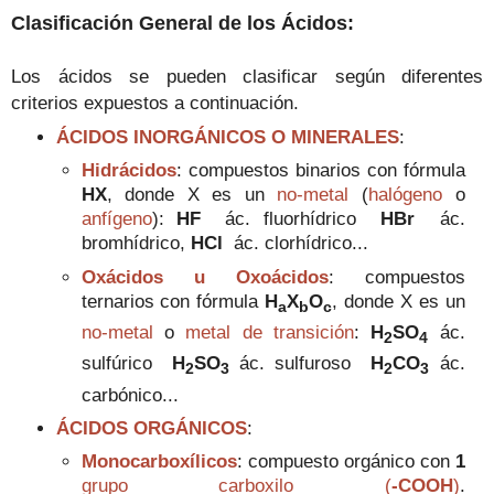
Clasificación General de los Ácidos:
Los ácidos se pueden clasificar según diferentes
criterios expuestos a continuación.
ÁCIDOS INORGÁNICOS O MINERALES
:
Hidrácidos
:
c
ompuestos binarios con fórmula
HX
, donde X es un
no-metal
(
halógeno
o
anfígeno
):
HF
ác. fluorhídrico
HBr
ác.
bromhídrico,
HCl
ác. clorhídrico
...
Oxácidos u Oxoácidos
:
compuestos
ternarios
con fórmula
H
X
O
, donde X es un
a
b
c
no-metal
o
metal de transición
:
H
SO
ác.
2
4
sulfúrico
H
SO
ác. sulfuroso
H
CO
ác.
2
3
2
3
carbónico...
ÁCIDOS ORGÁNICOS
:
Monocarboxílicos
:
compuesto
orgánico con
1
grupo carboxilo (
-COOH
)
.