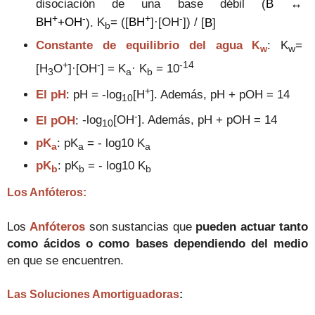
disociación de una base débil
(
B ↔
+
-
+
-
BH
+OH
).
K
= ([
BH
]·[OH
]) / [
B
]
b
Constante de equilibrio del agua
:
K
=
K
w
w
+
-
-14
[
H
O
]·[
OH
] = K
· K
= 10
3
a
b
+
El pH
: pH = -log
[H
]. Además, pH + pOH = 14
10
-
El pOH
:
-log
[OH
]. Además, pH + pOH = 14
10
pK
:
pK
= - log10 K
a
a
a
pK
:
pK
= - log10 K
b
b
b
Los Anfóteros
:
Los
Anfóteros
son sustancias que
pueden actuar tanto
co
mo ácidos
o como bases
de
pendiendo del medio
en que se encuentr
en.
L
as Soluciones Amortiguadoras
: