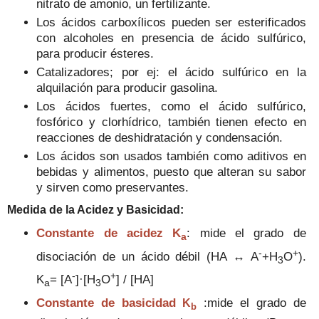
nitrato de amonio, un fertilizante.
Los ácidos carboxílicos pueden ser esterificados
con alcoholes en presencia de ácido sulfúrico,
para producir ésteres.
Catalizadores; por ej: el ácido sulfúrico en la
alquilación para producir gasolina.
Los ácidos fuertes, como el ácido sulfúrico,
fosfórico y clorhídrico, también tienen efecto en
reacciones de deshidratación y condensación.
Los ácidos son usados también como aditivos en
bebidas y alimentos, puesto que alteran su sabor
y sirven como preservantes.
Medida
de la Acidez y Basicidad:
Constante de acidez K
:
mide el grado de
a
-
+
disociación de un ácido débil (HA ↔ A
+H
O
).
3
-
+
K
= [A
]·[H
O
] / [HA]
a
3
Constante de basicidad
:
mide el grado de
K
b