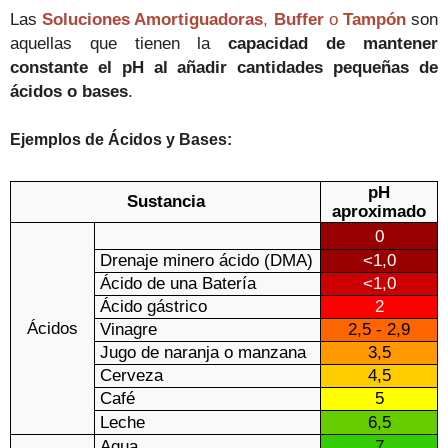
L
a
s
Soluciones Amortiguadoras
,
Buffer
o
Tampón
son
aquellas que tienen la
capacidad de mantener
constante el pH a
l añadir cantidades pequeñas de
ácidos o bases
.
Ejemplos de Ácidos y Bases:
pH
Sustancia
aproximado
0
Drenaje minero ácido (DMA)
<1,0
Ácido de una Batería
<1,0
Ácido gástrico
2
Ácidos
Vinagre
2,5 - 2,9
Jugo de naranja o manzana
3,5
Cerveza
4,5
Café
5
Leche
6,5
Agua
7