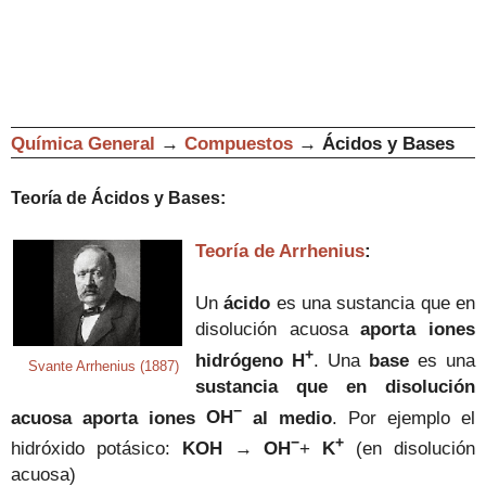
Química General
→
Compuestos
→
Ácidos y Bases
Teoría de Ácidos y Bases:
Teoría de Arrhenius
:
Un
ácido
es una sustancia que
en
disolución acuosa
aporta iones
+
hidrógeno
H
.
Una
base
es una
Svante Arrhenius (1887)
sustancia que en disolución
−
acuosa aporta iones
OH
al medio
. Por ejemplo el
−
+
hidróxido potásico
:
KOH
→
OH
+
K
(en disolución
acuosa)