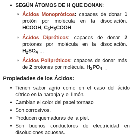
SEGÚN ÁTOMOS DE H QUE DONAN
:
Ácidos Monopróticos
:
capaces de donar
1
protón por molécula en la disociación.
HCOOH
,
C
H
COOH
6
5
Ácidos Dipróticos
:
capaces de donar
2
protones por molécula en la disociación
.
H
SO
...
2
4
Ácidos Polipróticos
:
capaces de donar más
de
2
protones
por molécula.
H
PO
3
4
...
Propiedades de los Ácidos:
Tienen sabor agrio como en el caso del ácido
cítrico en la naranja y el limón.
Cambian el color del papel tornasol
Son corrosivos.
Producen quemaduras de la piel.
Son buenos conductores de electricidad en
disoluciones acuosas.