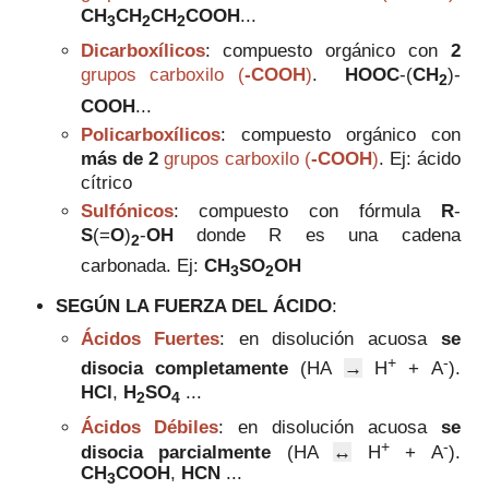
CH
CH
CH
COOH
...
3
2
2
Dicarboxílicos
:
compuesto
orgánico con
2
grupos carboxilo (
-COOH
)
.
HOOC
-(
CH
)-
2
COOH
...
Policarboxílicos
:
compuesto
orgánico con
más de 2
grupos carboxilo (
-COOH
)
.
Ej:
ácido
cítrico
Sulfónicos
:
compuesto con fórmula
R
-
S
(=
O
)
-
OH
donde R es una cadena
2
carbonada. Ej:
CH
SO
OH
3
2
SEGÚN LA FUERZA DEL ÁCIDO
:
Ácidos Fuertes
:
en disolución acuosa
se
+
-
disocia completamente
(HA
→
H
+ A
).
HCl
,
H
SO
...
2
4
Ácidos Débiles
:
en disolución acuosa
se
+
-
disocia parcialmente
(HA
↔
H
+ A
).
CH
COOH
,
HCN
...
3