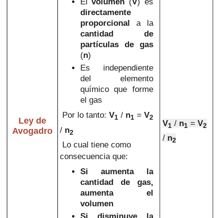
El
volumen
(
V
)
es
directamente
proporcional
a la
cantidad de
partículas de gas
(
n
)
Es independiente
del elemento
químico que forme
el gas
Por lo tanto:
V
/
n
=
V
1
1
2
Ley de
V
/
n
=
V
1
1
2
/
n
Avogadro
2
/
n
2
Lo cual tiene como
consecuencia que:
Si aumenta la
cantidad de gas,
aumenta el
volumen
Si disminuye la