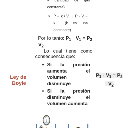
y cantidad de gas
constante)
P = k / V
→ P · V =
k (k es una
constante)
Por lo tanto:
P
·
V
=
P
1
1
2
·
V
2
Lo cual tiene como
consecuencia que:
Si la presión
aumenta el
P
·
V
=
P
Ley de
1
1
2
volumen
Boyle
disminuye
·
V
2
Si la presión
disminuye el
volumen aumenta