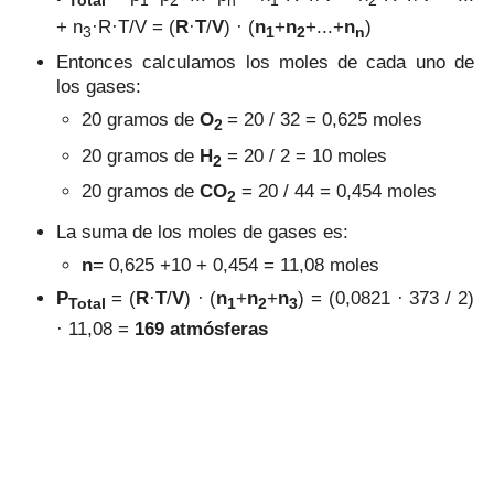
Total
1
2
n
1
2
+
n
·R·T/V = (
R
·
T
/
V
)
· (
n
+
n
+...+
n
)
3
1
2
n
Entonces calculamos los moles de cada uno de
los gases:
20 gramos de
O
= 20 / 32 = 0,625 moles
2
20 gramos de
H
= 20 / 2 = 10 moles
2
20 gramos de
CO
= 20 / 44 = 0,454 moles
2
La suma de los moles de gases es:
n
= 0,625 +10 + 0,454 = 11,08 moles
P
=
(
R
·
T
/
V
)
· (
n
+
n
+
n
) = (0,0821 · 373 / 2)
Total
1
2
3
· 11,08 =
169 atmósferas