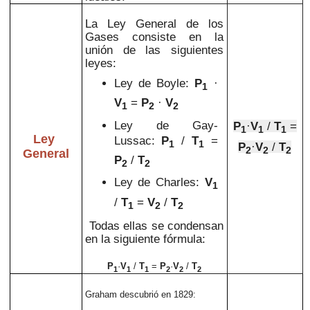
La Ley General de los
Gases consiste en la
unión de las siguientes
leyes:
Ley de Boyle:
P
·
1
V
=
P
·
V
1
2
2
Ley de Gay-
P
·
V
/
T
=
1
1
1
Ley
Lussac:
P
/
T
=
1
1
P
·
V
/
T
2
2
2
General
P
/
T
2
2
Ley de Charles:
V
1
/
T
=
V
/
T
1
2
2
Todas ellas se condensan
en la siguiente fórmula:
P
·
V
/
T
=
P
·
V
/
T
1
1
1
2
2
2
Graham descubrió en 1829: