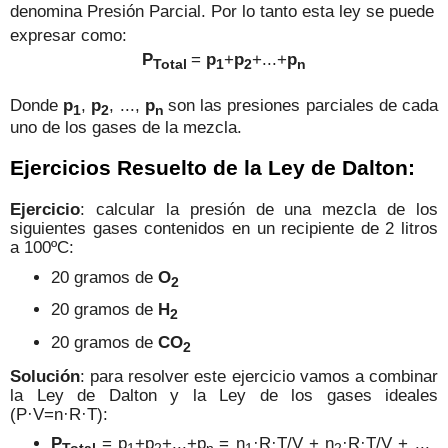
denomina Presión Parcial. Por lo tanto esta ley se puede
expresar como:
P
=
p
+
p
+...+
p
Total
1
2
n
Donde
p
,
p
, ...,
p
son las presiones parciales de cada
1
2
n
uno de los gases de la mezcla.
Ejercicios Resuelto de la Ley de Dalton:
Ejercicio
:
calcular la presión de una mezcla de los
siguientes gases contenidos en un recipiente de 2 litros
a 100ºC:
20 gramos de
O
2
20 gramos de
H
2
20 gramos de
CO
2
Solución
: para resolver este ejercicio vamos a combinar
la Ley de Dalton y la Ley de los gases ideales
(P·V=n·R·T):
P
= p
+p
+...+p
=
n
·R·T/V +
n
·R·T/V + ...