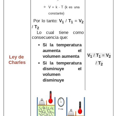
V = k · T
(k es una
constante)
Por lo tanto:
V
/
T
=
V
1
1
2
/
T
2
Lo cual tiene como
consecuencia que:
Si la temperatura
aumenta el
V
/
T
=
V
volumen aumenta
Ley de
1
1
2
Charles
/
T
Si la
temperatura
2
disminuye el
volumen
disminuye