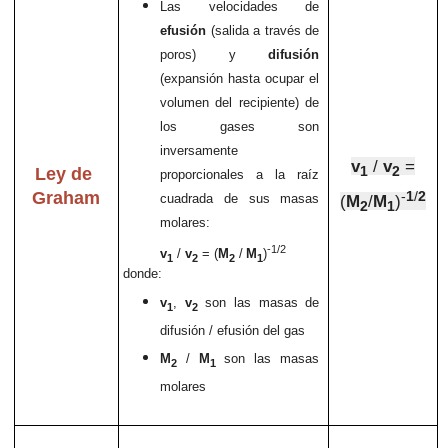
Las velocidades de
efusión
(salida a través de
poros) y
difusión
(expansión hasta ocupar el
volumen del recipiente) de
los gases son
inversamente
v
/
v
=
Ley de
1
2
proporcionales a la raíz
Graham
-
1
/
2
cuadrada de sus masas
(
M
/
M
)
2
1
molares:
-1/2
v
/
v
= (
M
/
M
)
1
2
2
1
donde:
v
,
v
son las masas de
1
2
difusión / efusión del gas
M
/
M
son las masas
2
1
molares