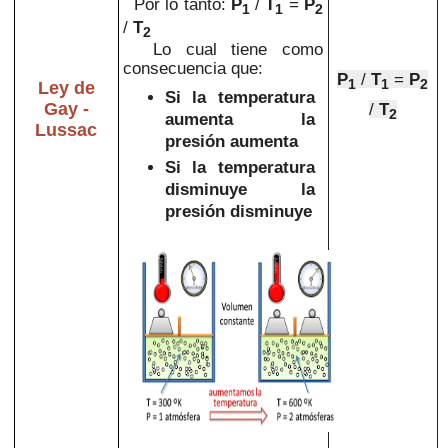
Por lo tanto:
P
/
T
=
P
1
1
2
/
T
2
Lo cual tiene como
consecuencia que:
P
/
T
=
P
1
1
2
Ley de
Si la temperatura
Gay -
/
T
2
aumenta la
Lussac
presión aumenta
Si la
temperatura
disminuye la
presión
disminuye