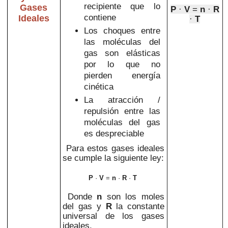
recipiente que lo
Gases
P
·
V
=
n
·
R
contiene
Ideales
·
T
Los choques entre
las moléculas del
gas son elásticas
por lo que no
pierden energía
cinética
La atracción /
repulsión entre las
moléculas del gas
es despreciable
Para estos gases ideales
se cumple la siguiente ley:
P
·
V
=
n
·
R
·
T
Donde
n
son los moles
del gas y
R
la constante
universal de los gases
ideales.