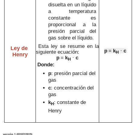
disuelta en un líquido
a temperatura
constante es
proporcional a la
presión parcial del
gas sobre el líquido.
Esta ley se resume en la
Ley de
p
=
k
·
c
siguiente ecuación:
H
Henry
p
=
k
·
c
H
Donde:
p
: presión parcial del
gas
c
: concentración del
gas
k
: constante de
H
Henry
versión 1 (02/07/2015)