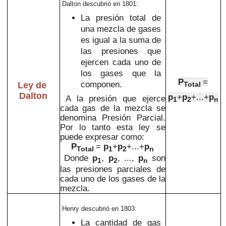
Dalton descubrió en 1801:
La presión total de
una mezcla de gases
es igual a la suma de
las presiones que
ejercen cada uno de
los gases que la
P
=
componen.
Ley de
Total
Dalton
p
+
p
+...+
p
A la presión que ejerce
1
2
n
cada gas de la mezcla se
denomina Presión Parcial.
Por lo tanto esta ley se
puede expresar como:
P
=
p
+
p
+...+
p
Total
1
2
n
Donde
p
,
p
, ...,
p
son
1
2
n
las presiones parciales de
cada uno de los gases de la
mezcla.
Henry descubrió en 1803:
La cantidad de gas