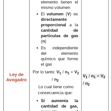
elemento tienen el
mismo volumen
El
volumen
(
V
)
es
directamente
proporcional
a la
cantidad de
partículas de gas
(
n
)
Es independiente
del elemento
químico que forme
el gas
Por lo tanto:
V
/
n
=
V
1
1
2
Ley de
V
/
n
=
V
1
1
2
/
n
Avogadro
2
/
n
2
Lo cual tiene como
consecuencia que:
Si aumenta la
cantidad de gas,