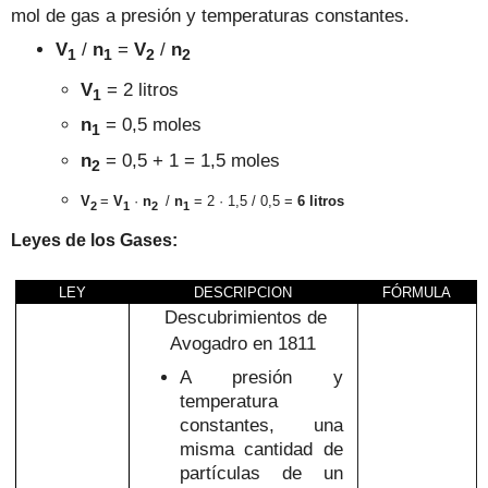
mol de gas a presión y temperaturas constantes.
V
/
n
=
V
/
n
1
1
2
2
V
= 2 litros
1
n
= 0,5 moles
1
n
= 0,5 + 1 = 1,5 moles
2
V
=
V
·
n
/
n
= 2 · 1,5 / 0,5 =
6 litros
2
1
2
1
Leyes de los Gases:
LEY
DESCRIPCION
FÓRMULA
Descubrimientos de
Avogadro en 1811
A presión y
temperatura
constantes, una
misma cantidad de
partículas de un