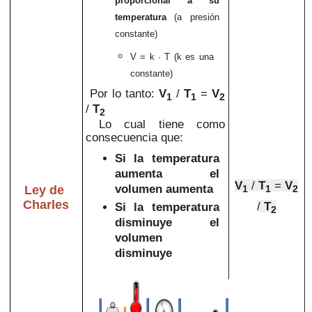
proporcional a su
temperatura
(a presión
constante)
V = k · T
(k es una
constante)
Por lo tanto:
V
/
T
=
V
1
1
2
/
T
2
Lo cual tiene como
consecuencia que:
Si la temperatura
aumenta el
V
/
T
=
V
volumen aumenta
Ley de
1
1
2
Charles
/
T
Si la
temperatura
2
disminuye el
volumen
disminuye