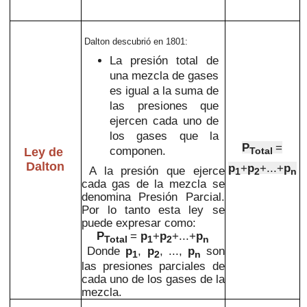
Dalton descubrió en 1801:
La presión total de
una mezcla de gases
es igual a la suma de
las presiones que
ejercen cada uno de
los gases que la
P
=
componen.
Ley de
Total
Dalton
p
+
p
+...+
p
A la presión que ejerce
1
2
n
cada gas de la mezcla se
denomina Presión Parcial.
Por lo tanto esta ley se
puede expresar como:
P
=
p
+
p
+...+
p
Total
1
2
n
Donde
p
,
p
, ...,
p
son
1
2
n
las presiones parciales de
cada uno de los gases de la
mezcla.