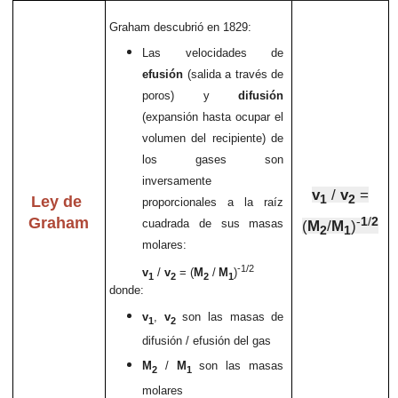
Graham descubrió en 1829:
Las velocidades de
efusión
(salida a través de
poros) y
difusión
(expansión hasta ocupar el
volumen del recipiente) de
los gases son
inversamente
v
/
v
=
Ley de
1
2
proporcionales a la raíz
Graham
-
1
/
2
cuadrada de sus masas
(
M
/
M
)
2
1
molares:
-1/2
v
/
v
= (
M
/
M
)
1
2
2
1
donde:
v
,
v
son las masas de
1
2
difusión / efusión del gas
M
/
M
son las masas
2
1
molares