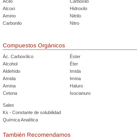
Acilo
Carboxilo
Alcoxi
Hidroxilo
Amino
Nitrilo
Carbonilo
Nitro
Compuestos Orgánicos
Ác. Carboxílico
Éster
Alcohol
Éter
Aldehído
Imida
Amida
Imina
Amina
Haluro
Cetona
Isocianuro
Sales
Ks - Constante de solubilidad
Química Analítica
También Recomendamos