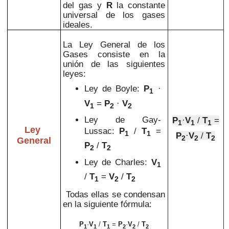
del gas y
R
la constante
universal de los gases
ideales.
La Ley General de los
Gases consiste en la
unión de las siguientes
leyes:
Ley de Boyle:
P
·
1
V
=
P
·
V
1
2
2
Ley de Gay-
P
·
V
/
T
=
1
1
1
Ley
Lussac:
P
/
T
=
1
1
P
·
V
/
T
2
2
2
General
P
/
T
2
2
Ley de Charles:
V
1
/
T
=
V
/
T
1
2
2
Todas ellas se condensan
en la siguiente fórmula:
P
·
V
/
T
=
P
·
V
/
T
1
1
1
2
2
2