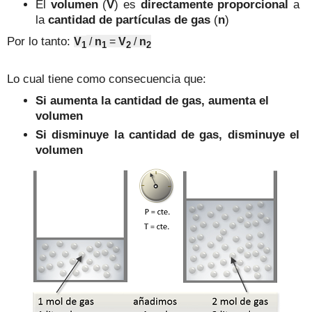
El
volumen
(
V
)
es
directamente proporcional
a
la
cantidad de partículas de gas
(
n
)
Por lo tanto:
V
/
n
=
V
/
n
1
1
2
2
Lo cual tiene como consecuencia que:
Si aumenta la cantidad de gas, aumenta el
volumen
Si disminuye la cantidad de gas, disminuye el
volumen