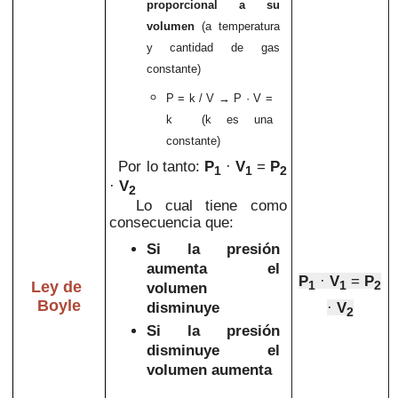
proporcional a su
volumen
(a temperatura
y cantidad de gas
constante)
P = k / V
→ P · V =
k (k es una
constante)
Por lo tanto:
P
·
V
=
P
1
1
2
·
V
2
Lo cual tiene como
consecuencia que:
Si la presión
aumenta el
P
·
V
=
P
Ley de
1
1
2
volumen
Boyle
disminuye
·
V
2
Si la presión
disminuye el
volumen aumenta