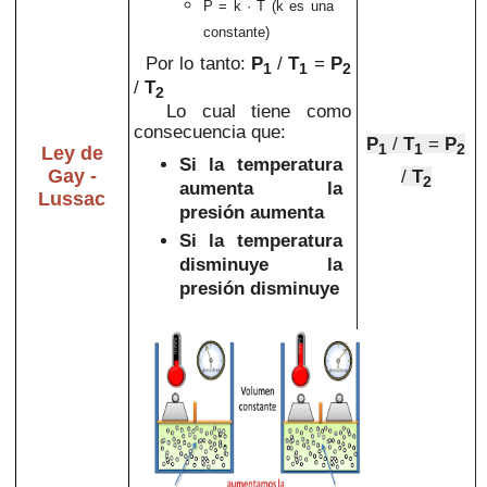
P = k · T
(k es una
constante)
Por lo tanto:
P
/
T
=
P
1
1
2
/
T
2
Lo cual tiene como
consecuencia que:
P
/
T
=
P
1
1
2
Ley de
Si la temperatura
Gay -
/
T
2
aumenta la
Lussac
presión aumenta
Si la
temperatura
disminuye la
presión
disminuye