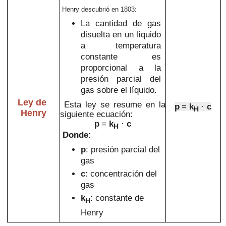
Henry descubrió en 1803:
La cantidad de gas
disuelta en un líquido
a temperatura
constante es
proporcional a la
presión parcial del
gas sobre el líquido.
Ley de
Esta ley se resume en la
p
=
k
·
c
H
Henry
siguiente ecuación:
p
=
k
·
c
H
Donde:
p
: presión parcial del
gas
c
: concentración del
gas
k
: constante de
H
Henry