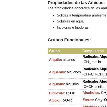
Propiedades de las Amidas:
Las propiedades generales de las ami
Sólidas a temperatura ambiente
Solubles en agua
Incoloras e Inodoras
Grupos Funcionales:
Grupo
Compuestos
Radicales Alqu
Alquilo
: alcanos
-CH
metilo
3
Radicales Alqu
Alquenilo
: alquenos
-CH=CH-CH
1
3
Radicales Alqu
Alquinilo
: alquinos
-C
≡
CH etinilo
Alcoholes
:
CH
Hidroxilo
:
R
-
OH
Éteres
:
CH
−
O
Alcoxi
: R-
O
-R'
3
Aldehídos
: R