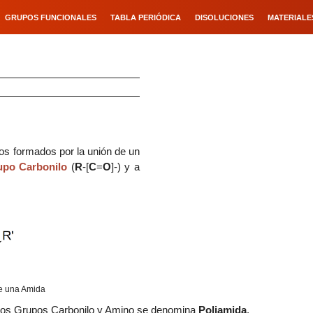
GRUPOS FUNCIONALES
TABLA PERIÓDICA
DISOLUCIONES
MATERIALE
s formados por la unión de un
upo Carbonilo
(
R
-[
C
=
O
]-) y a
de una Amida
rios Grupos Carbonilo y Amino se denomina
Poliamida
.