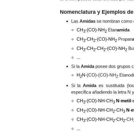
Nomenclatura y Ejemplos de
Las
Amidas
se nombran como el
CH
-(CO)-NH
Etan
amida
3
2
CH
-
CH
-
(CO)-NH
Propan
3
2
2
CH
-
CH
-
CH
-
(CO)-NH
Bu
3
2
2
2
...
Si la
Amida
posee dos grupos ca
H
N
-(CO)-
(CO)-NH
Etanod
2
2
Si la
Amida
es sustituida (l
especifica añadiendo la letra N 
CH
-(CO)-NH-
CH
N
-
metil
-
3
3
CH
-(CO)-NH-
CH
-
CH
N
-
e
3
2
3
CH
-(CO)-NH-
CH
-
CH
-
CH
3
2
2
...