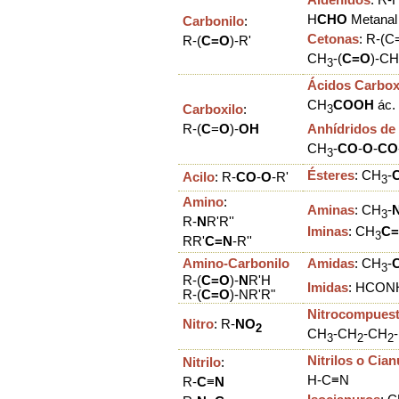
H
CHO
Metanal
Carbonilo
:
Cetonas
: R-(C
R-(
C=O
)-R'
CH
-(
C=O
)-CH
3
Ácidos Carbox
CH
COOH
ác. 
Carboxilo
:
3
R-(
C
=
O
)-
OH
Anhídridos de
CH
-
CO
-
O
-
CO
3
Ésteres
:
CH
-
Acilo
:
R-
C
O
-
O
-R'
3
Amino
:
Aminas
:
CH
-
3
R-
N
R'R''
Iminas
:
CH
C
3
RR'
C=N
-R''
Amino-Carbonilo
Amidas
:
CH
-
3
R
-(
C=O
)-
N
R'H
Imidas
:
HCO
N
R-
(
C=O
)-
NR'R"
Nitrocompues
Nitro
: R-
NO
2
C
H
-
C
H
-
C
H
-
3
2
2
Nitrilos o Cia
Nitrilo
:
H-C≡N
R-
C
≡
N