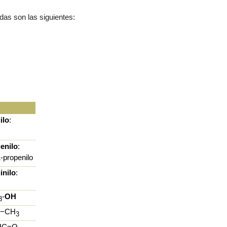
das son las siguientes:
ilo
:
enilo
:
-propenilo
inilo
:
-
OH
3
−CH
3
-HC=O