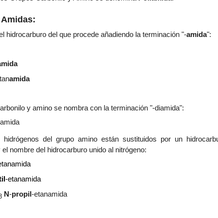
 Amidas:
 hidrocarburo del que procede añadiendo la terminación "-
amida
":
amida
tan
amida
rbonilo y amino se nombra con la terminación "-diamida":
iamida
os hidrógenos del grupo amino están sustituidos por un hidrocar
y el nombre del hidrocarburo unido al nitrógeno:
etanamida
til
-etanamida
N
-
propil
-etanamida
3