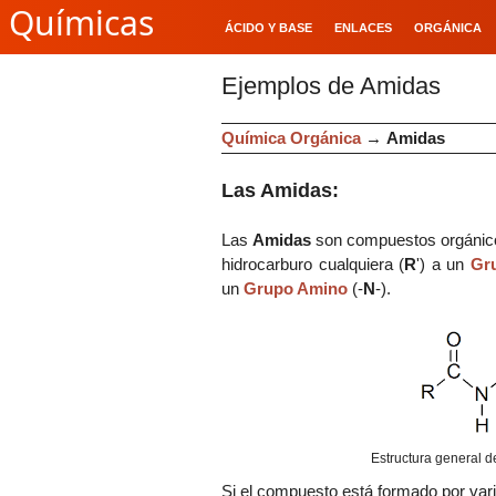
Químicas
ÁCIDO Y BASE
ENLACES
ORGÁNICA
Ejemplos de Amidas
Química Orgánica
→
Amidas
Las Amidas:
Las
Amidas
son compuestos orgánico
hidrocarburo cualquiera (
R
') a un
Gr
un
Grupo Amino
(-
N
-).
Estructura general 
Si el compuesto está formado por va