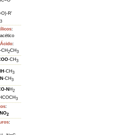
=O)-R'
3
ílicos
:
acético
 Ácido
:
-
CH
CH
2
3
COO
-CH
3
NH
-CH
3
=N
-
CH
3
CO-N
H
2
HCO
CH
3
tos
:
NO
2
nuros
: