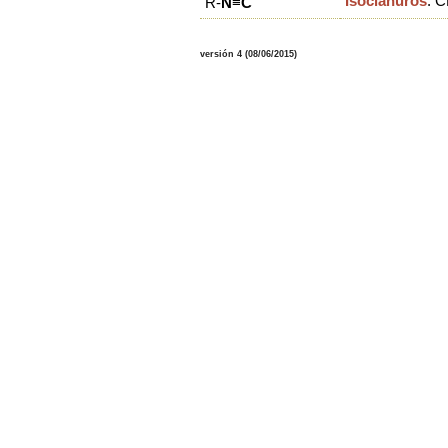
Isocianuros
:
C
R-
N
≡
C
versión 4 (08/06/2015)