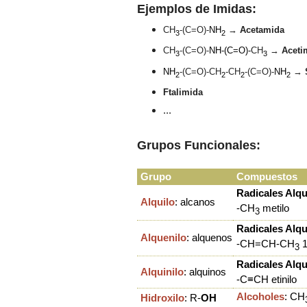
Ejemplos de Imidas:
CH
-(C=O)-
NH
→
Acetamida
3
2
CH
-(C=O)-
NH-(C=O)-
CH
→
Aceti
3
3
NH
-(C=O)-
CH
-
CH
-
(C=O)-
NH
→
2
2
2
2
Ftalimida
...
Grupos Funcionales:
Grupo
Compuestos
Radicales Alqu
Alquilo
: alcanos
-CH
metilo
3
Radicales Alqu
Alquenilo
: alquenos
-CH=CH-CH
1
3
Radicales Alqu
Alquinilo
: alquinos
-C
≡
CH etinilo
Alcoholes
:
CH
Hidroxilo
:
R
-
OH