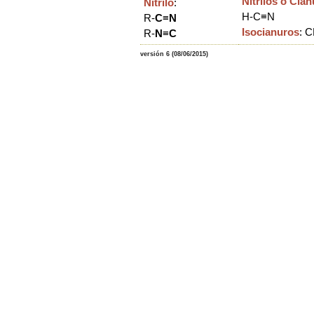
Nitrilos o Cia
Nitrilo
:
H-C≡N
R-
C
≡
N
Isocianuros
:
C
R-
N
≡
C
versión 6 (08/06/2015)