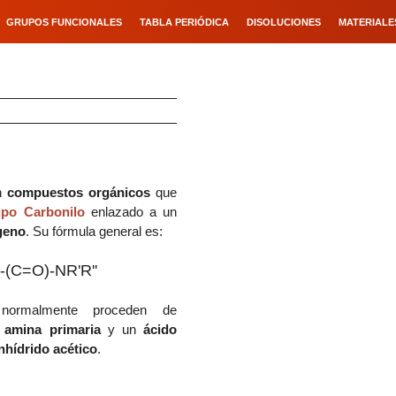
GRUPOS FUNCIONALES
TABLA PERIÓDICA
DISOLUCIONES
MATERIALE
n
compuestos orgánicos
que
po Carbonilo
enlazado a un
geno
. Su fórmula general es:
-(C=O)-NR'R''
s
normalmente proceden de
a
amina primaria
y un
ácido
nhídrido acético
.