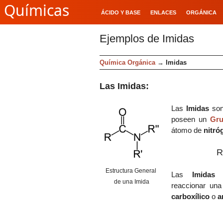
Químicas
ÁCIDO Y BASE
ENLACES
ORGÁNICA
Ejemplos de Imidas
Química Orgánica
→
Imidas
Las Imidas:
Las
Imidas
so
poseen un
Gru
átomo de
nitró
R
Estructura General
Las
Imida
de una Imida
reaccionar un
carboxílico
o
a