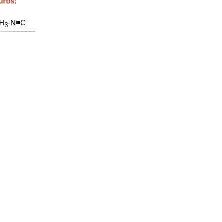
nuros
:
H
-N
≡C
3