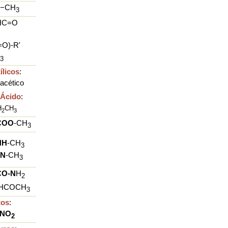
−CH
3
-HC=O
=O)-R'
3
ílicos
:
acético
 Ácido
:
H
CH
2
3
COO
-CH
3
NH
-CH
3
=N
-
CH
3
CO-N
H
2
HCO
CH
3
tos
:
NO
2