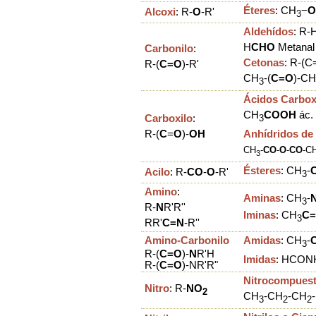
Éteres
:
CH
−
O
Alcoxi
: R-
O
-R'
3
Aldehídos
: R
H
CHO
Metanal
Carbonilo
:
Cetonas
: R-(C
R-(
C=O
)-R'
CH
-(
C=O
)-CH
3
Ácidos Carbox
CH
COOH
ác. 
Carboxilo
:
3
R-(
C
=
O
)-
OH
Anhídridos de
CH
-
CO
-
O
-
CO
-
C
3
Ésteres
:
CH
-
Acilo
:
R-
C
O
-
O
-R'
3
Amino
:
Aminas
:
CH
-
3
R-
N
R'R''
Iminas
:
CH
C
3
RR'
C=N
-R''
Amino-Carbonilo
Amidas
:
CH
-
3
R
-(
C=O
)-
N
R'H
Imidas
:
HCO
N
R-
(
C=O
)-
NR'R"
Nitrocompues
Nitro
: R-
NO
2
C
H
-
C
H
-
C
H
-
3
2
2