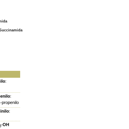
mida
Succinamida
ilo
:
enilo
:
-propenilo
inilo
:
-
OH
3