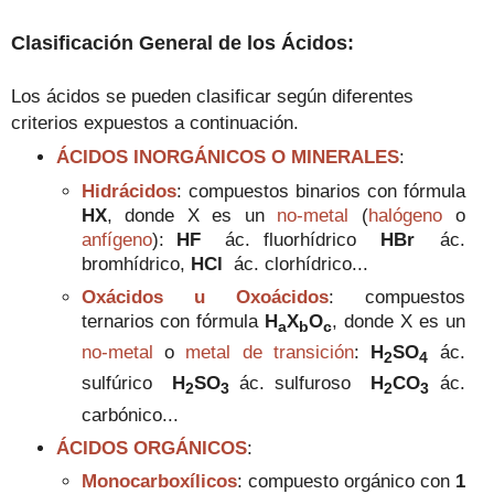
Clasificación General de los Ácidos:
Los ácidos se pueden clasificar según diferentes
criterios expuestos a continuación.
ÁCIDOS INORGÁNICOS O MINERALES
:
Hidrácidos
:
c
ompuestos binarios con fórmula
HX
, donde X es un
no-metal
(
halógeno
o
anfígeno
):
HF
ác. fluorhídrico
HBr
ác.
bromhídrico,
HCl
ác. clorhídrico
...
Oxácidos u Oxoácidos
:
compuestos
ternarios
con fórmula
H
X
O
, donde X es un
a
b
c
no-metal
o
metal de transición
:
H
SO
ác.
2
4
sulfúrico
H
SO
ác. sulfuroso
H
CO
ác.
2
3
2
3
carbónico...
ÁCIDOS ORGÁNICOS
:
Monocarboxílicos
:
compuesto
orgánico con
1