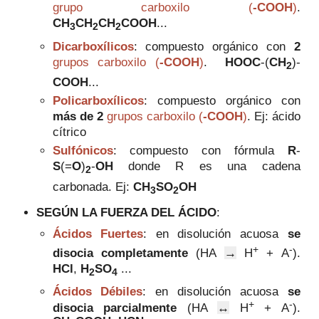
grupo carboxilo (
-COOH
)
.
CH
CH
CH
COOH
...
3
2
2
Dicarboxílicos
:
compuesto
orgánico con
2
grupos carboxilo (
-COOH
)
.
HOOC
-(
CH
)-
2
COOH
...
Policarboxílicos
:
compuesto
orgánico con
más de 2
grupos carboxilo (
-COOH
)
.
Ej:
ácido
cítrico
Sulfónicos
:
compuesto con fórmula
R
-
S
(=
O
)
-
OH
donde R es una cadena
2
carbonada. Ej:
CH
SO
OH
3
2
SEGÚN LA FUERZA DEL ÁCIDO
:
Ácidos Fuertes
:
en disolución acuosa
se
+
-
disocia completamente
(HA
→
H
+ A
).
HCl
,
H
SO
...
2
4
Ácidos Débiles
:
en disolución acuosa
se
+
-
disocia parcialmente
(HA
↔
H
+ A
).