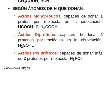
CH
COOH
,
HCN
...
3
SEGÚN ÁTOMOS DE H QUE DONAN
:
Ácidos Monopróticos
:
capaces de donar
1
protón por molécula en la disociación.
HCOOH
,
C
H
COOH
6
5
Ácidos Dipróticos
:
capaces de donar
2
protones por molécula en la disociación
.
H
SO
...
2
4
Ácidos Polipróticos
:
capaces de donar más
de
2
protones
por molécula.
H
PO
3
4
...
versión 4 (30/05/2015) OK