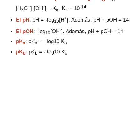
+
-
-14
[H
O
]·[OH
] = K
· K
= 10
3
a
b
+
El pH
: pH = -log
[H
]. Además, pH + pOH = 14
10
-
El pOH
: -log
[OH
]. Además, pH + pOH = 14
10
pK
: pK
= - log10 K
a
a
a
pK
: pK
= - log10 K
b
b
b