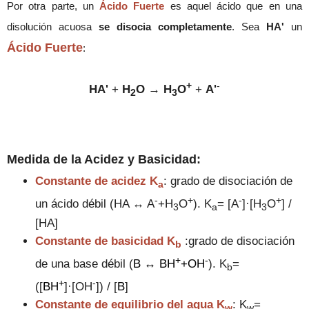
Por otra parte,
un
Ácido Fuerte
es aquel ácido que en una
disolución acuosa
se disocia completamente
.
Sea
HA'
un
Ácido Fuerte
:
+
-
HA'
+
H
O
→
H
O
+
A'
2
3
Medida de la
Acidez y Basicidad:
Constante de acidez K
: grado de disociación de
a
-
+
-
+
un ácido débil (HA ↔ A
+H
O
). K
= [A
]·[H
O
] /
3
a
3
[HA]
Constante de basicidad
K
:grado de disociación
b
+
-
de una base débil (
B ↔ BH
+OH
). K
=
b
+
-
([
BH
]·[OH
]) / [
B
]
Constante de equilibrio del agua
K
: K
=
w
w