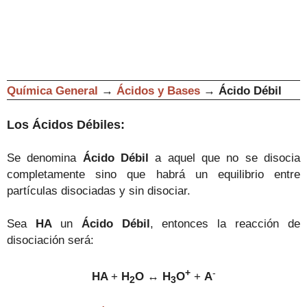
Química General
→
Ácidos y Bases
→
Ácido Débil
Los Ácidos Débiles:
Se denomina
Ácido Débil
a aquel que no se disocia
completamente sino que habrá un equilibrio entre
partículas disociadas y sin disociar.
Sea
HA
un
Ácido Débil
, entonces la reacción de
disociación será:
+
-
HA
+
H
O
↔
H
O
+
A
2
3