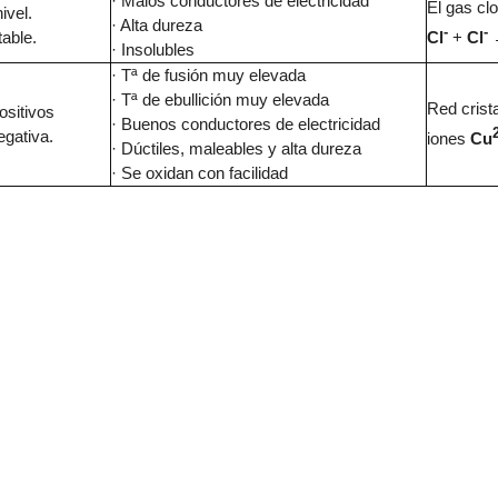
· Malos conductores de electricidad
El gas clo
ivel.
· Alta dureza
-
-
table.
Cl
+
Cl
· Insolubles
· Tª de fusión muy elevada
· Tª de ebullición muy elevada
Red crista
ositivos
· Buenos conductores de electricidad
egativa.
iones
Cu
· Dúctiles, maleables y alta dureza
· Se oxidan con facilidad