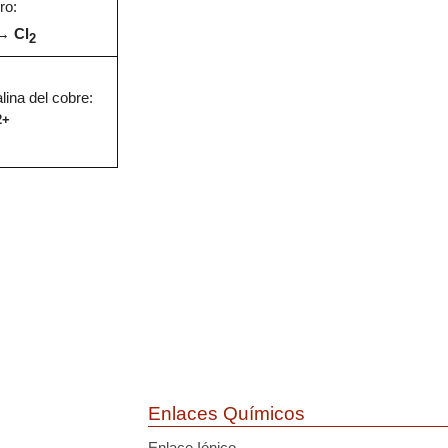
ro:
→
Cl
2
lina del cobre:
2+
Enlaces Químicos
Enlace Iónico