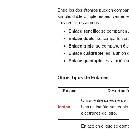
Entre los dos átomos pueden compartir
simple, doble o triple respectivamen
línea entre los átomos.
Enlace sencillo
: se comparten 2
Enlace doble
: se comparten cua
Enlace triple
: se comparten 6 e
Enlace cuádruple
: es la unión 
Enlace quíntuple
: es la unión 
Otros Tipos de Enlaces:
Enlace
Descripci
Unión entre iones de dist
Iónico
Uno de loa átomos capta 
electrones del otro.
Enlace en el que se com