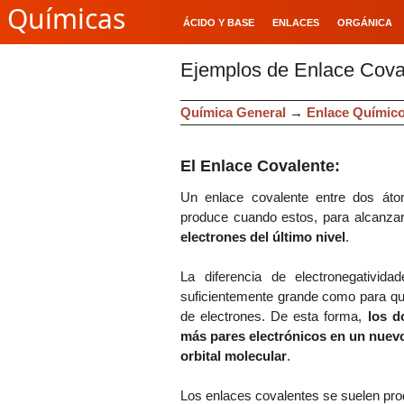
Químicas
ÁCIDO Y BASE
ENLACES
ORGÁNICA
Ejemplos de Enlace Cova
Química General
→
Enlace Químic
El Enlace Covalente:
Un enlace covalente entre dos át
produce cuando estos, para alcanzar
electrones del último nivel
.
La diferencia de electronegativid
suficientemente grande como para qu
de electrones. De esta forma,
los d
más pares electrónicos en un nuevo
orbital molecular
.
Los enlaces covalentes se suelen pro