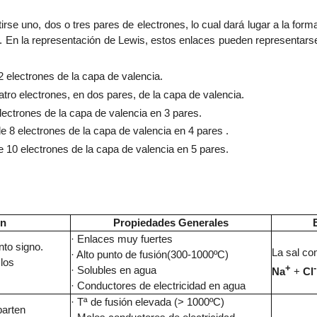
se uno, dos o tres pares de electrones, lo cual dará lugar a la form
te. En la representación de Lewis, estos enlaces pueden representar
 electrones de la capa de valencia.
tro electrones, en dos pares, de la capa de valencia.
lectrones de la capa de valencia en 3 pares.
de 8 electrones de la capa de valencia en 4 pares .
de 10 electrones de la capa de valencia en 5 pares.
ón
Propiedades Generales
· Enlaces muy fuertes
into signo.
La sal co
· Alto punto de fusión(300-1000ºC)
los
+
-
· Solubles en agua
Na
+
Cl
· Conductores de electricidad en agua
· Tª de fusión elevada (> 1000ºC)
parten