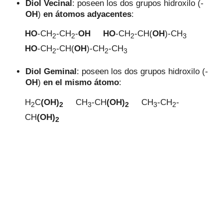
Diol Vecinal
: poseen los dos grupos hidroxilo (-
OH
)
en átomos adyacentes
:
HO
-CH
-CH
-
OH
HO
-CH
-CH(
OH
)-CH
2
2
2
3
HO
-CH
-CH(
OH
)-CH
-CH
2
2
3
Diol Geminal
: poseen los dos grupos hidroxilo (-
OH
)
en el mismo átomo
:
H
C
(OH)
CH
-C
H
(OH)
CH
-
CH
-
2
2
3
2
3
2
C
H
(OH)
2