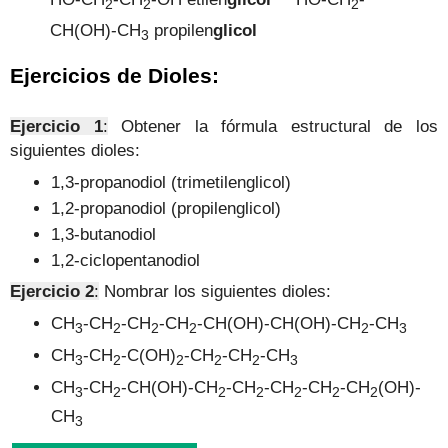
2
2
2
CH(OH)-CH
propilen
glicol
3
Ejercicios de Dioles:
Ejercicio 1
:
Obtener la fórmula estructural de los
siguientes dioles:
1,3-propanodiol (trimetilenglicol)
1,2-propanodiol (propilenglicol)
1,3-butanodiol
1,2-ciclopentanodiol
Ejercicio 2
:
Nombrar los siguientes dioles:
CH
-CH
-CH
-
CH
-
CH(OH)-
CH(OH)
-CH
-
CH
3
2
2
2
2
3
CH
-CH
-C(OH)
-
CH
-
CH
-
CH
3
2
2
2
2
3
CH
-CH
-CH(OH)-
CH
-
CH
-
CH
-
CH
-
CH
(OH)
-
3
2
2
2
2
2
2
CH
3