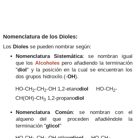
Nomenclatura de los Dioles:
Los
Dioles
se pueden nombrar según:
Nomenclatura Sistemática
: se nombran igual
que los
Alcoholes
pero
añadiendo la terminación
"
diol
" y la posición en la cual se encuentran los
dos grupos hidroxilo (-
OH
).
HO-CH
-CH
-OH 1,2-etano
diol
HO-CH
-
2
2
2
CH(OH)-CH
1,2-propano
diol
3
Nomenclatura Común
: se nombran con el
alqueno del que proceden añadiéndole la
terminación "
glicol
"
HO-CH
-CH
-OH etilen
glicol
HO-CH
-