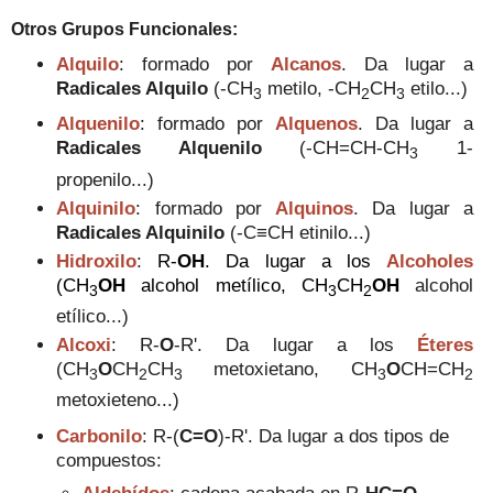
Otros Grupos Funcionales:
Alquilo
: formado por
Alcanos
. Da lugar a
Radicales Alquilo
(
-CH
metilo,
-
CH
CH
etilo...
)
3
2
3
Alquenilo
: formado por
Alquenos
.
Da lugar a
Radicales Alquenilo
(
-CH=CH-CH
1-
3
propenilo...
)
Alquinilo
: formado por
Alquinos
.
Da lugar a
Radicales Alquinilo
(
-C
≡
CH etinilo...
)
Hidroxilo
:
R
-
OH
. Da lugar a los
Alcoholes
(
CH
OH
alcohol metílico,
CH
CH
OH
alcohol
3
3
2
etílico...)
Alcoxi
:
R-
O
-R'. Da lugar a los
Éteres
(
CH
O
CH
CH
metoxietano,
CH
O
CH=CH
3
2
3
3
2
metoxieteno...)
Carbonilo
:
R-(
C=O
)-R'. Da lugar a dos tipos de
compuestos: