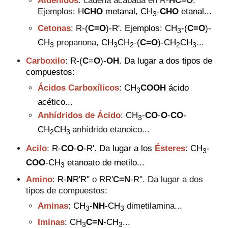
Aldehídos
: cadena acabada en
R-
HC=O
.
Ejemplos:
H
CHO
metanal,
CH
-
CHO
etanal...
3
Cetonas
: R-(
C=O
)-R'. Ejemplos:
CH
-(
C=O
)-
3
CH
propanona,
CH
CH
-(
C=O
)-
CH
CH
...
3
3
2
2
3
Carboxilo
:
R-(
C
=
O
)-
OH
. Da lugar a dos tipos de
compuestos:
Ácidos Carboxílicos
:
CH
COOH
ácido
3
acético...
Anhídridos de Ácido
:
CH
-
CO
-
O
-
CO
-
3
CH
CH
a
nhídrido etanoico...
2
3
Acilo
:
R-
C
O
-
O
-R'. Da lugar a los
Ésteres
:
CH
-
3
COO
-CH
etanoato de metilo...
3
Amino
:
R-
N
R'R''
o RR'
C=N
-R''. Da lugar a dos
tipos de compuestos:
Aminas
:
CH
-
NH
-CH
dimetilamina...
3
3
Iminas
:
CH
C=N
-
CH
...
3
3