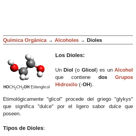
Química Orgánica
→
Alcoholes
→
Dioles
Los Dioles:
Un
Diol
(o
Glicol
) es un
Alcohol
que contiene
dos
Grupos
Hidroxilo
(-
OH
).
HO
CH
CH
OH
Etilenglicol
2
2
Etimológicamente "glicol" procede del griego "glykys"
que significa "dulce" por el ligero sabor dulce que
poseen.
Tipos de Dioles
: