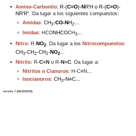
Amino-Carbonilo
: R
-(
C=O
)-
N
R'H o
R-
(
C=O
)-
NR'R"
. Da lugar a los siguientes compuestos:
Amidas
:
CH
-
CO-N
H
...
3
2
Imidas
:
HCO
NHCO
CH
...
3
Nitro
: R-
NO
. Da lugar a los
Nitrocompuestos
:
2
C
H
-
C
H
-
C
H
-
NO
...
3
2
2
2
Nitrilo
: R-
C
≡
N
o R-
N
≡
C
. Da lugar a:
Nitrilos o Cianuros
: H-C≡N...
Isocianuros
:
CH
-N
≡C...
3
versión 7 (04/10/2015)