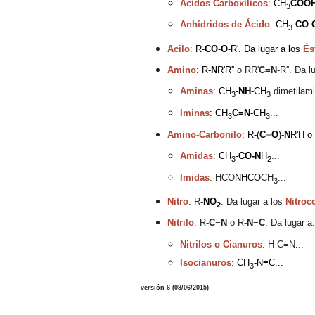
Ácidos Carboxílicos
:
CH
COO
3
Anhídridos de Ácido
:
CH
-
CO
-
3
Acilo
:
R-
C
O
-
O
-R'. Da lugar a los
És
Amino
:
R-
N
R'R''
o RR'
C=N
-R''. Da 
Aminas
:
CH
-
NH
-CH
dimetilami
3
3
Iminas
:
CH
C=N
-
CH
...
3
3
Amino-Carbonilo
: R
-(
C=O
)-
N
R'H o
Amidas
:
CH
-
CO-N
H
...
3
2
Imidas
:
HCO
NHCO
CH
...
3
Nitro
: R-
NO
. Da lugar a los
Nitroc
2
Nitrilo
: R-
C
≡
N
o R-
N
≡
C
. Da lugar a:
Nitrilos o Cianuros
: H-C≡N...
Isocianuros
:
CH
-N
≡C...
3
versión 6 (08/06/2015)