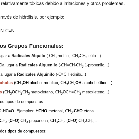
elativamente tóxicas debido a irritaciones y otros problemas.
ravés de hidrólisis, por ejemplo:
N-C
N
≡
2
 los Grupos Funcionales:
lugar a
Radicales Alquilo
(
-CH
metilo,
-
CH
CH
etilo...
)
3
2
3
Da lugar a
Radicales Alquenilo
(
-CH=CH-CH
1-propenilo...
)
3
a lugar a
Radicales Alquinilo
(
-C
≡
CH etinilo...
)
oholes
(
CH
OH
alcohol metílico,
CH
CH
OH
alcohol etílico...)
3
3
2
s
(
CH
O
CH
CH
metoxietano,
CH
O
CH=CH
metoxieteno...)
3
2
3
3
2
 dos tipos de compuestos:
R-
HC=O
. Ejemplos:
H
CHO
metanal,
CH
-
CHO
etanal...
3
CH
-(
C=O
)-CH
propanona,
CH
CH
-(
C=O
)-
CH
CH
...
3
3
3
2
2
3
a dos tipos de compuestos: