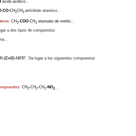
H
ácido acético...
O
-
CO
-
CH
CH
a
nhídrido etanoico...
2
3
teres
:
CH
-
COO
-CH
etanoato de metilo...
3
3
lugar a dos tipos de compuestos:
na...
R-
(
C=O
)-
NR'R"
. Da lugar a los siguientes compuestos:
ompuestos
:
C
H
-
C
H
-
C
H
-
NO
...
3
2
2
2