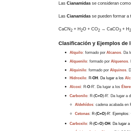
Las
Cianamidas
se consideran como r
Las
Cianamidas
se pueden formar a t
CaCN
+ H
O + CO
→ CaCO
+ H
2
2
2
3
Clasificación y Ejemplos de
Alquilo
: formado por
Alcanos
. Da 
Alquenilo
: formado por
Alquenos
.
Alquinilo
: formado por
Alquinos
.
D
Hidroxilo
:
R
-
OH
. Da lugar a los
Alc
Alcoxi
:
R-
O
-R'. Da lugar a los
Étere
Carbonilo
:
R-(
C=O
)-R'. Da lugar a
Aldehídos
: cadena acabada en
Cetonas
: R-(
C=O
)-R'. Ejemplos:
Carboxilo
:
R-(
C
=
O
)-
OH
. Da lugar 