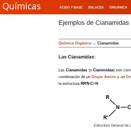
Químicas
ÁCIDO Y BASE
ENLACES
ORGÁNICA
Ejemplos de Cianamidas
Química Orgánica
→
Cianamidas
Las Cianamidas:
Las
Cianamidas
(o
Cianimidas
) son com
combinación de un
Grupo Amino
y un
Gr
la estructura
RR
'
N
-
C
≡
N
:
Estructura General de