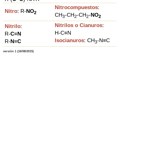
Nitrocompuestos
:
Nitro
: R-
NO
2
C
H
-
C
H
-
C
H
-
NO
3
2
2
2
Nitrilos o Cianuros
:
Nitrilo
:
H-C≡N
R-
C
≡
N
Isocianuros
:
CH
-N
≡C
R-
N
≡
C
3
versión 1 (16/08/2015)