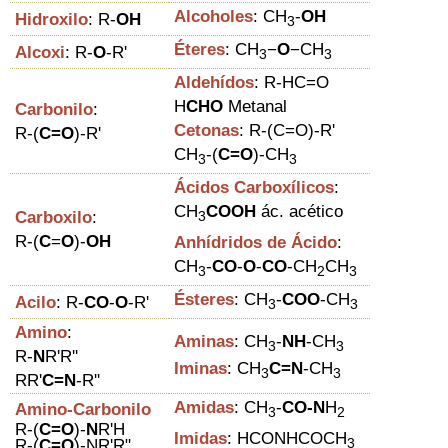
Alcoholes
:
CH
-
OH
Hidroxilo
:
R
-
OH
3
Éteres
:
CH
−
O
−CH
Alcoxi
: R-
O
-R'
3
3
Aldehídos
: R-HC=O
H
CHO
Metanal
Carbonilo
:
Cetonas
: R-(C=O)-R'
R-(
C=O
)-R'
CH
-(
C=O
)-CH
3
3
Ácidos Carboxílicos
:
CH
COOH
ác. acético
Carboxilo
:
3
R-(
C
=
O
)-
OH
Anhídridos de Ácido
:
CH
-
CO
-
O
-
CO
-
CH
CH
3
2
3
Ésteres
:
CH
-
COO
-CH
Acilo
:
R-
C
O
-
O
-R'
3
3
Amino
:
Aminas
:
CH
-
NH
-CH
3
3
R-
N
R'R''
Iminas
:
CH
C=N
-
CH
3
3
RR'
C=N
-R''
Amidas
:
CH
-
CO-N
H
Amino-Carbonilo
3
2
R
-(
C=O
)-
N
R'H
Imidas
:
HCO
NHCO
CH
3
R-
(
C=O
)-
NR'R"