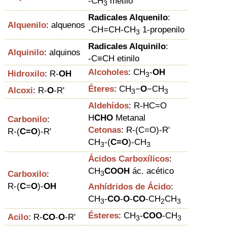
-CH
metilo
3
Radicales Alquenilo
:
Alquenilo
: alquenos
-CH=CH-CH
1-propenilo
3
Radicales Alquinilo
:
Alquinilo
: alquinos
-C
≡
CH etinilo
Alcoholes
:
CH
-
OH
Hidroxilo
:
R
-
OH
3
Éteres
:
CH
−
O
−CH
Alcoxi
: R-
O
-R'
3
3
Aldehídos
: R-HC=O
H
CHO
Metanal
Carbonilo
:
Cetonas
: R-(C=O)-R'
R-(
C=O
)-R'
CH
-(
C=O
)-CH
3
3
Ácidos Carboxílicos
:
CH
COOH
ác. acético
Carboxilo
:
3
R-(
C
=
O
)-
OH
Anhídridos de Ácido
:
CH
-
CO
-
O
-
CO
-
CH
CH
3
2
3
Ésteres
:
CH
-
COO
-CH
Acilo
:
R-
C
O
-
O
-R'
3
3