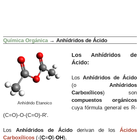
Química Orgánica
→
Anhídridos de Ácido
Los Anhídridos de
Ácido:
Los
Anhídridos de Ácido
(o
Anhídridos
Carboxílicos
) son
compuestos orgánicos
Anhídrido Etanoico
cuya fórmula general es R-
(C=O)-O-(C=O)-R'.
Los
Anhídridos de Ácido
derivan de los
Ácidos
Carboxílicos
(
-[
C
=
O
]-
OH
).