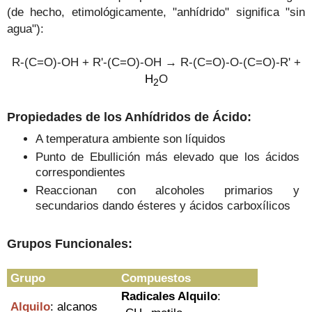
(de hecho, etimológicamente, "anhídrido" significa "sin
agua"):
R-(C=O)-OH + R'-(C=O)-OH
→
R-(C=O)-O-(C=O)-R' +
H
O
2
Propiedades de los Anhídridos de Ácido:
A temperatura ambiente son líquidos
Punto de Ebullición más elevado que los ácidos
correspondientes
Reaccionan con alcoholes primarios y
secundarios dando ésteres y ácidos carboxílicos
Grupos Funcionales:
Grupo
Compuestos
Radicales Alquilo
:
Alquilo
: alcanos