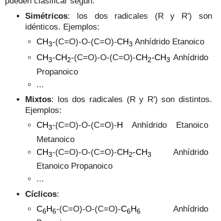
pueden clasificar según:
Simétricos
: los dos radicales (R y R') son
idénticos. Ejemplos:
CH
-(C=O)-O-(C=O)-
CH
Anhídrido Etanoico
3
3
CH
-
CH
-
(C=O)-O-(C=O)-
CH
-
CH
Anhídrido
3
2
2
3
Propanoico
...
Mixtos
: los dos radicales (R y R') son distintos.
Ejemplos:
CH
-
(C=O)-O-(C=O)-
H
Anhídrido Etanoico
3
Metanoico
CH
-
(C=O)-O-(C=O)-
CH
-
CH
Anhídrido
3
2
3
Etanoico Propanoico
...
Cíclicos
:
C
H
-
(C=O)-O-(C=O)-
C
H
Anhídrido
6
6
6
6