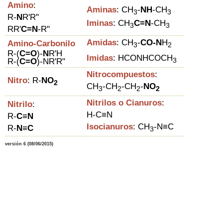
Amino
:
Aminas
:
CH
-
NH
-CH
3
3
R-
N
R'R''
Iminas
:
CH
C=N
-
CH
3
3
RR'
C=N
-R''
Amidas
:
CH
-
CO-N
H
Amino-Carbonilo
3
2
R
-(
C=O
)-
N
R'H
Imidas
:
HCO
NHCO
CH
3
R-
(
C=O
)-
NR'R"
Nitrocompuestos
:
Nitro
: R-
NO
2
C
H
-
C
H
-
C
H
-
NO
3
2
2
2
Nitrilos o Cianuros
:
Nitrilo
:
H-C≡N
R-
C
≡
N
Isocianuros
:
CH
-N
≡C
R-
N
≡
C
3
versión 6 (08/06/2015)