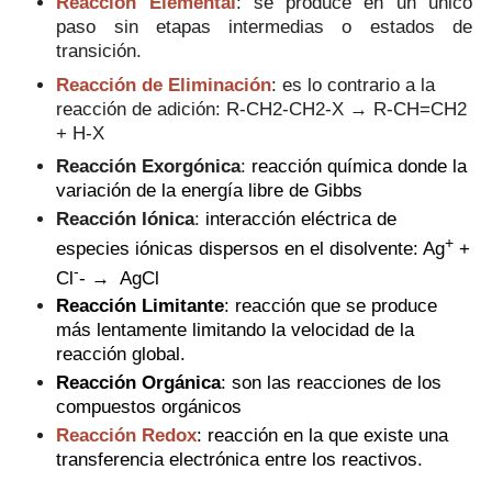
Reacción Elemental
: se produce en un único
paso sin etapas intermedias o estados de
transición.
Reacción de Eliminación
:
es lo contrario a la
reacción de adición:
R-CH2-CH2-X
→ R-CH=CH2
+ H-X
Reacción Exorgónica
:
reacción química donde la
variación de la energía libre de Gibbs
Reacción Iónica
:
interacción eléctrica de
+
especies iónicas dispersos en el disolvente: Ag
+
-
Cl
- → AgCl
Reacción Limitante
: reacción que se produce
más lentamente limitando la velocidad de la
reacción global.
Reacción Orgánica
: son las reacciones de los
compuestos orgánicos
Reacción Redox
:
reacción en la que existe una
transferencia electrónica entre los reactivos.