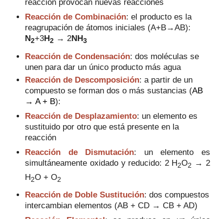
reacción provocan nuevas reacciones
Reacción de Combinación
: el producto es la
reagrupación de átomos iniciales (
A+B→AB)
:
N
+3
H
→ 2
N
H
2
2
3
Reacción de Condensación
: dos moléculas se
unen para dar un único producto más agua
Reacción de Descomposición
: a partir de un
compuesto se forman dos o más sustancias (
AB
→ A + B
):
Reacción de Desplazamiento
: un elemento es
sustituido por otro que está presente en la
reacción
Reacción de Dismutación
: un elemento es
simultáneamente oxidado y reducido:
2 H
O
→ 2
2
2
H
O + O
2
2
Reacción de Doble Sustitución
: dos compuestos
intercambian elementos (AB + CD → CB + AD)