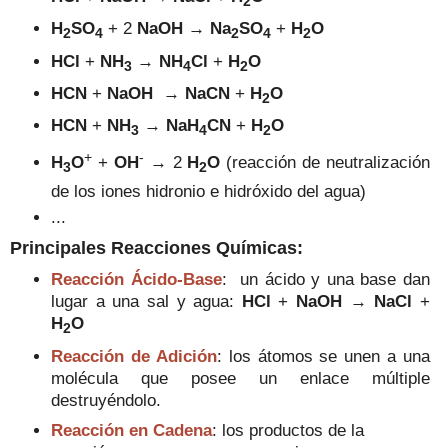
2
H
SO
+
2
NaOH →
Na
SO
+
H
O
2
4
2
4
2
HCl
+
N
H
→
N
H
Cl
+
H
O
3
4
2
HCN
+
NaOH
→
NaCN
+
H
O
2
HCN
+
N
H
→
Na
H
CN
+
H
O
3
4
2
+
-
H
O
+
OH
→ 2
H
O
(reacción de neutralización
3
2
de los iones hidronio e hidróxido del agua)
...
Principales Reacciones Químicas:
Reacción Ácido-Base
: un ácido y una base dan
lugar a una sal y agua:
HCl
+
NaOH
→
NaCl
+
H
O
2
Reacción de Adición
:
los
átomos se unen a una
molécula que posee un enlace múltiple
destruyéndolo.
Reacción en Cadena
: los productos de la