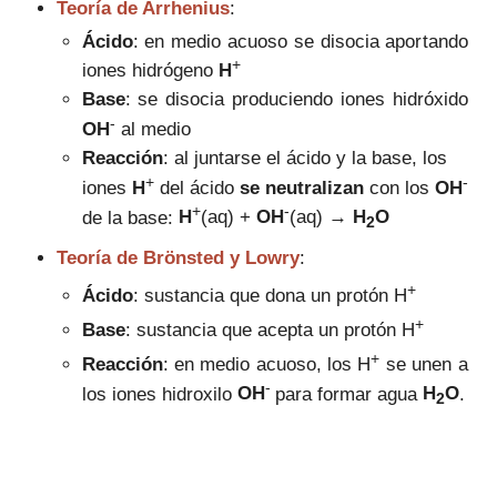
Teoría de Arrhenius
:
Ácido
: en medio acuoso se disocia aportando
+
iones hidrógeno
H
Base
: se disocia produciendo iones hidróxido
-
OH
al medio
Reacción
: al juntarse el ácido y la base, los
+
-
iones
H
del ácido
se neu
tralizan
con los
OH
+
-
de la base:
H
(aq)
+
OH
(aq) →
H
O
2
Teoría de Brönsted y Lowry
:
+
Ácido
: sustancia que dona un protón H
+
Base
: sustancia que acepta un protón H
+
Reacción
: en medio acuoso, los
H
se unen a
-
los iones hidroxilo
OH
para formar agua
H
O
.
2