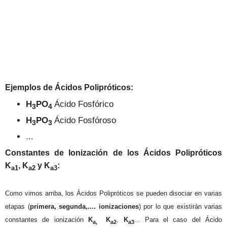
Ejemplos de Ácidos Polipróticos:
H
PO
Ácido Fosfórico
3
4
H
PO
Ácido Fosfóroso
3
3
...
Constantes de Ionización de los Ácidos Polipróticos
K
,
K
y
K
:
a1
a2
a3
Como vimos arriba, los Ácidos Polipróticos se pueden disociar en varias
etapas (
primera, segunda,.... ionizaciones
) por lo que existirán varias
constantes de ionización
K
K
,
K
... Para el caso del Ácido
a,
a2
a3