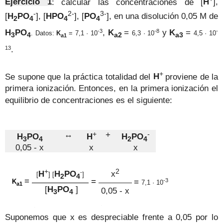
Ejercicio 1
: calcular las concentraciones de
[
H
],
-
2
-
3
-
[
H
PO
],
[
H
PO
],
[
PO
],
en una disolución 0,05 M de
2
4
4
4
-3
-8
-
H
PO
,
K
=
y
K
=
. Datos:
K
= 7,1 ·
10
6,3 ·
10
4,5 ·
10
3
4
a2
a3
a1
13
.
+
Se supone que la práctica totalidad del
H
proviene de la
primera ionización. Entonces, en la primera ionización el
equilibrio de concentraciones es el siguiente:
↔
+
+
-
H
PO
H
H
PO
3
4
2
4
0,05 - x
x
x
+
2
-
H
H
PO
x
[
] [
]
2
4
=
=
-3
=
K
7,1 ·
10
a1
[
H
PO
]
0,05 - x
3
4
.
.
Suponemos que x es despreciable frente a 0,05 por lo