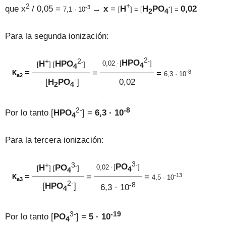
2
+
-3
-
que
x
/ 0,05 =
→
x
=
H
H
PO
0,02
7,1 ·
10
[
] = [
] =
2
4
Para la segunda ionización:
2
+
2
-
H
PO
-
H
H
PO
0,02
[
]
[
] [
]
·
4
4
=
=
-8
=
K
6,3 ·
10
a2
-
[
H
P
O
]
0,02
2
4
.
.
2
-
-8
Por lo tanto
[
H
PO
] =
6,3 ·
10
4
Para la tercera ionización:
3
+
3
-
PO
-
H
PO
0,02
[
]
[
] [
]
·
4
4
=
=
-13
=
K
4,5 ·
10
a3
2
-
-8
[
H
PO
]
6,3 ·
10
4
.
.
3
-
-19
Por lo tanto
[
PO
] =
5 ·
10
4