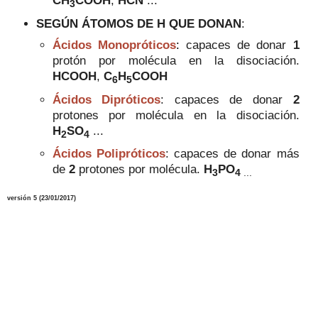
CH
COOH
,
HCN
...
3
SEGÚN ÁTOMOS DE H QUE DONAN
:
Ácidos Monopróticos
:
capaces de donar
1
protón por molécula en la disociación.
HCOOH
,
C
H
COOH
6
5
Ácidos Dipróticos
: capaces de donar
2
protones por molécula en la disociación.
H
SO
...
2
4
Ácidos Polipróticos
: capaces de donar más
de
2
protones por molécula.
H
PO
3
4
...
versión 5 (23/01/2017)