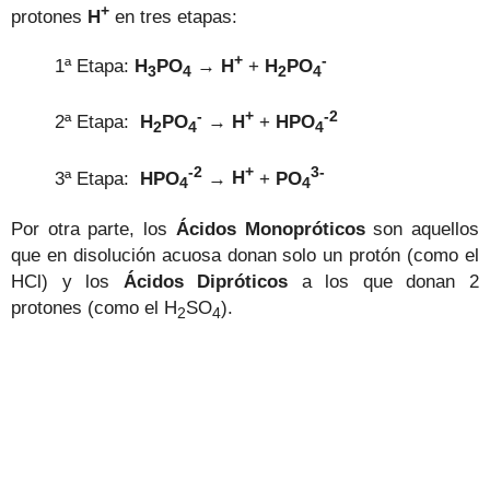
+
protones
H
en tres etapas:
+
-
1ª Etapa:
H
PO
→
H
+
H
PO
3
4
2
4
-
+
-2
2ª Etapa:
H
PO
→
H
+
H
PO
2
4
4
-2
+
3-
3ª Etapa:
H
PO
→
H
+
PO
4
4
Por otra parte, los
Ácidos Monopróticos
son aquellos
que en disolución acuosa donan solo un protón (como el
HCl) y los
Ácidos Dipróticos
a los que donan 2
protones (como el H
SO
).
2
4