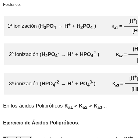
Fosfórico:
+
H
[
]
+
-
)
1ª ionización (
H
PO
→
H
+
H
PO
=
K
3
4
2
4
a1
[
H
[
-
+
2-
)
2
ª ionización (
H
PO
→
H
+
H
PO
=
K
2
4
4
a2
+
H
[
-2
+
3
-
)
3
ª ionización (
H
PO
→
H
+
PO
=
K
4
4
a3
[
H
En los ácidos Polipróticos
K
>
K
>
K
...
a1
a2
a3
Ejercicio de Ácidos Polipróticos
:
+