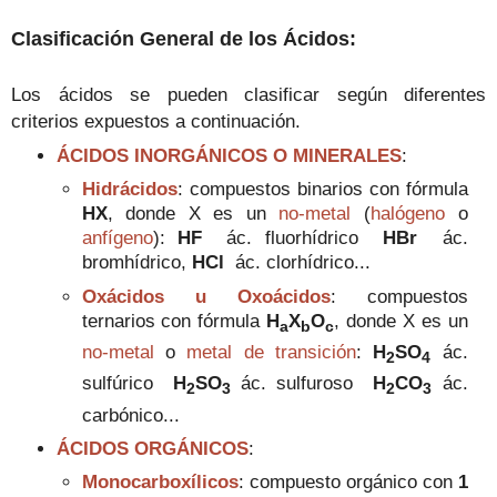
Clasificación General de los Ácidos:
Los ácidos se pueden clasificar según diferentes
criterios expuestos a continuación.
ÁCIDOS INORGÁNICOS O MINERALES
:
Hidrácidos
: compuestos binarios con fórmula
HX
, donde X es un
no-metal
(
halógeno
o
anfígeno
):
HF
ác. fluorhídrico
HBr
ác.
bromhídrico,
HCl
ác. clorhídrico...
Oxácidos u Oxoácidos
: compuestos
ternarios con fórmula
H
X
O
, donde X es un
a
b
c
no-metal
o
metal de transición
:
H
SO
ác.
2
4
sulfúrico
H
SO
ác. sulfuroso
H
CO
ác.
2
3
2
3
carbónico...
ÁCIDOS ORGÁNICOS
:
Monocarboxílicos
: compuesto orgánico con
1