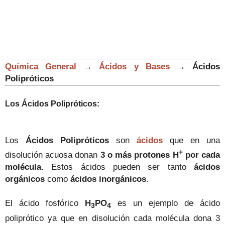
Química General
→
Ácidos y Bases
→
Ácidos
Polipróticos
Los Ácidos Polipróticos:
Los
Ácidos Polipróticos
son
ácidos
que en una
+
disolución acuosa donan
3 o más
protones
H
por cada
molécula
. Estos ácidos pueden ser tanto
ácidos
orgánicos
como
ácidos inorgánicos
.
El ácido fosfórico
H
PO
es un ejemplo de ácido
3
4
poliprótico ya que en disolución cada molécula dona 3