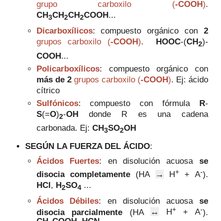
grupo carboxilo (
-COOH
)
.
CH
CH
CH
COOH
...
3
2
2
Dicarboxílicos
: compuesto orgánico con
2
grupos carboxilo (
-COOH
)
.
HOOC
-(
CH
)-
2
COOH
...
Policarboxílicos
: compuesto orgánico con
más de 2
grupos carboxilo (
-COOH
)
. Ej: ácido
cítrico
Sulfónicos
: compuesto con fórmula
R
-
S
(=
O
)
-
OH
donde R es una cadena
2
carbonada. Ej:
CH
SO
OH
3
2
SEGÚN LA FUERZA DEL ÁCIDO
:
Ácidos Fuertes
: en disolución acuosa
se
+
-
disocia completamente
(HA
→
H
+ A
).
HCl
,
H
SO
...
2
4
Ácidos Débiles
:
en disolución acuosa
se
+
-
disocia parcialmente
(HA
↔
H
+ A
).