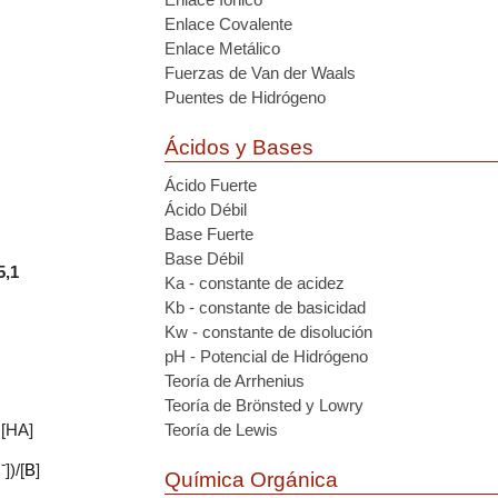
Enlace Covalente
Enlace Metálico
Fuerzas de Van der Waals
Puentes de Hidrógeno
Ácidos y Bases
Ácido Fuerte
Ácido Débil
Base Fuerte
Base Débil
5,1
Ka - constante de acidez
Kb - constante de basicidad
Kw - constante de disolución
pH - Potencial de Hidrógeno
Teoría de Arrhenius
Teoría de Brönsted y Lowry
Teoría de Lewis
/ [HA]
-
H
])/[
B
]
Química Orgánica