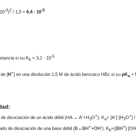
-3
2
-5
 10
)
/ 1,0 =
6,4 ·
10
-5
stancia si su
K
= 3,1
·
10
b
+
n de
[
H
] en una disolución 1,5 M de ácido benzoico HBz si su
p
K
=
a
dad:
-
+
-
+
 de disociación de un ácido débil (HA ↔ A
+H
O
). K
= [A
]·[H
O
] 
3
a
3
+
-
+
rado de disociación de una base débil (
B↔BH
+OH
). K
=([
BH
]·[O
b