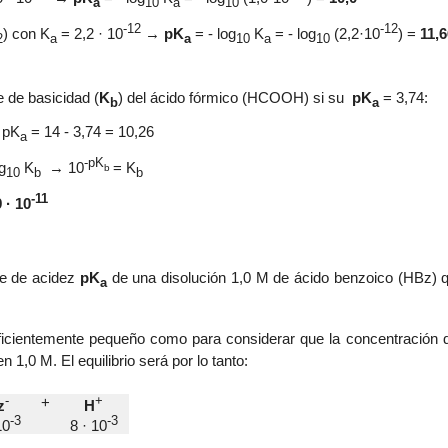
a
10
a
10
-12
-12
)
con
K
= 2,2 · 10
→
pK
= -
log
K
=
-
log
(2,2·10
) =
11,6
2
a
a
10
a
10
e de basicidad (
K
)
del ácido fórmico (
HCOOH
) si su
pK
= 3,74
:
b
a
-
pK
= 14 - 3,74 = 10,26
a
-p
K
g
K
→
10
=
K
b
10
b
b
-11
9 ·
10
te de acidez
pK
de
una disolución 1,0 M de ácido benzoico (HBz)
a
uficientemente pequeño como para considerar que la concentración d
n 1,0 M. El equilibrio será por lo tanto:
-
+
+
z
H
-3
-3
10
8 · 10