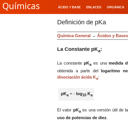
Químicas
ÁCIDO Y BASE
ENLACES
ORGÁNICA
Definición de pKa
Química General
→
Ácidos y Bases
La Constante
pK
:
a
La constante
pK
es una
medida d
a
obtenida a partir del
logaritmo n
disociación ácida
K
:
a
pK
= -
log
K
a
10
a
El valor
pK
es una versión útil de 
a
uso de potencias de diez
.