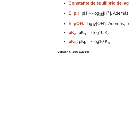
Constante de equilibrio del a
+
El pH
: pH = -log
[H
]. Además
10
-
El pOH
: -log
[OH
]. Además, 
10
pK
: pK
= - log10 K
a
a
a
pK
: pK
= - log10 K
b
b
b
versión 6 (28/09/2015)