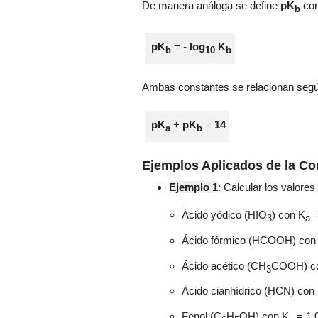
De manera análoga se define
pK
co
b
pK
= -
log
K
b
10
b
Ambas constantes se relacionan según 
pK
+
pK
=
14
a
b
Ejemplos Aplicados de la Co
Ejemplo 1
: Calcular los valore
Ácido yódico (HIO
) con
K
=
3
a
Ácido fórmico (
HCOOH
) co
Ácido acético (
CH
COOH
) 
3
Ácido cianhídrico (HCN) con
Fenol (
C
H
OH)
con
K
= 1,