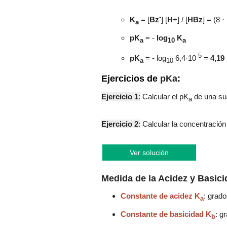
-
K
= [
B
z
] [
H
+] / [
HBz
] = (
8 ·
a
p
K
=
-
log
K
a
10
a
-5
p
K
=
-
log
6,4·
10
=
4,19
a
10
Ejercicios de
pKa
:
Ejercicio 1
:
Calcular el
pK
de una su
a
Ejercicio 2
:
Calcular
la concentració
Ver solución
Medida de la
Acidez y Basici
Constante de acidez K
: grado
a
Constante de basicidad
K
: g
b