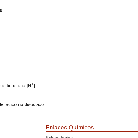
6
+
que tiene una
[
H
]
el ácido no disociado
Enlaces Químicos
Enlace Iónico