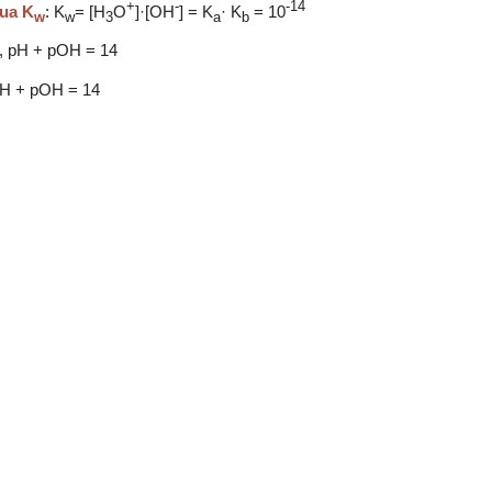
+
-
-14
gua
K
: K
= [H
O
]·[OH
] = K
· K
= 10
w
w
3
a
b
, pH + pOH = 14
pH + pOH = 14