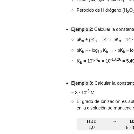
6
5
a
Peróxido de Hidrógeno (
H
O
2
Ejemplo 2
:
Calcular la constant
pK
+
pK
= 14
→
pK
= 14 
a
b
b
pK
= -
log
K
→
- pK
=
lo
b
10
b
b
-p
K
-10,26
K
=
10
=
10
=
5,4
b
b
Ejemplo 3
:
Calcular la constan
-3
=
8 · 10
M.
El grado de ionización es s
en la disolución se mantiene e
↔
HB
z
B
1,0
8 · 