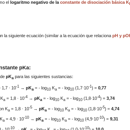
mo el
logaritmo negativo de la
constante de disociación básica
K
la siguiente ecuación (similar a la ecuación que relaciona
pH y pO
nstante pKa:
s de
pK
para las siguientes sustancias:
a
-1
-1
 1,7 · 10
→
pK
= -
log
K
=
-
log
(1,7·10
) =
0,77
a
10
a
10
-4
-4
n
K
= 1,8 · 10
→
pK
= -
log
K
=
-
log
(1,8·10
) =
3,74
a
a
10
a
10
-5
-5
con
K
= 1,8 · 10
→
pK
= -
log
K
=
-
log
(1,8·10
) =
4,74
a
a
10
a
10
-10
-10
K
= 4,9 · 10
→
pK
= -
log
K
=
-
log
(4,9·10
) =
9,31
a
a
10
a
10
-10
-10
0 · 10
→
pK
= -
log
K
=
-
log
(1,0·10
) =
10,0