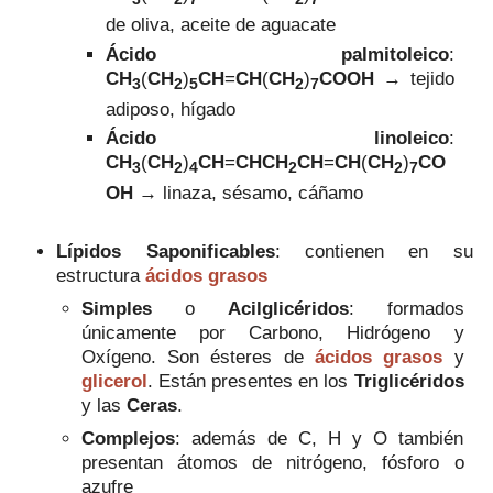
de oliva, aceite de aguacate
Ácido palmitoleico
:
CH
(
CH
)
CH
=
CH
(
CH
)
COOH
→
tejido
3
2
5
2
7
adiposo, hígado
Ácido linoleico
:
CH
(
CH
)
CH
=
CHCH
CH
=
CH
(
CH
)
CO
3
2
4
2
2
7
OH
→ linaza, sésamo, cáñamo
Lípidos Saponificables
: contienen en su
estructura
ácidos grasos
Simples
o
Acilglicéridos
: formados
únicamente por Carbono, Hidrógeno y
Oxígeno. Son ésteres de
ácidos grasos
y
glicerol
. Están presentes en los
Triglicéridos
y las
Ceras
.
Complejos
: además de C, H y O también
presentan átomos de nitrógeno, fósforo o
azufre