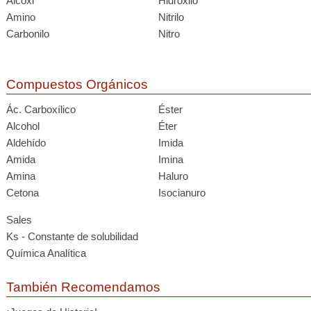
Alcoxi
Hidroxilo
Amino
Nitrilo
Carbonilo
Nitro
Compuestos Orgánicos
Ác. Carboxílico
Éster
Alcohol
Éter
Aldehído
Imida
Amida
Imina
Amina
Haluro
Cetona
Isocianuro
Sales
Ks - Constante de solubilidad
Química Analítica
También Recomendamos