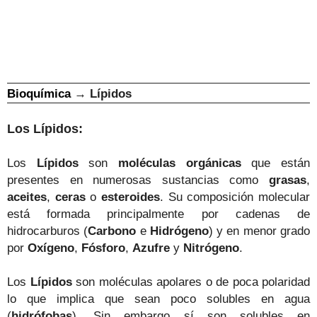
Bioquímica
→
Lípidos
L
o
s
L
ípidos
:
L
o
s
Lípidos
son
moléculas orgánicas
que están
presentes en numerosas sustancias como
grasas
,
aceites
,
ceras
o
esteroides
. S
u
composición molecular
está formada principalmente por cadenas de
hidro
carburos
(
Carbono
e
Hidrógeno
)
y
en menor grado
por
Oxígeno
,
Fósforo
,
Azufre
y
Nitrógeno
.
Los
Lípidos
son moléculas apolares o de poca polaridad
lo que implica que sean poco solubles en agua
(
hidrófobas
). Sin embargo sí son solubles en