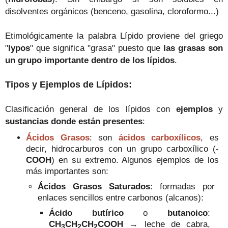
disolventes orgánicos
(benceno, gasolina, cloroformo...)
Etimológicamente la palabra Lípido proviene del griego
"
lypos
" que significa "grasa" puesto que
las grasas son
un grupo importante dentro de los lípidos
.
Tipos y Ejemplos de
L
ípidos
:
C
lasificación general de los lípidos con
ejemplos
y
sustancias donde
están presentes
:
Ácidos Grasos
: son
ácidos carboxílicos
, es
decir, hidrocarburos con un grupo carboxílico (-
COOH
) en su extremo. Algunos ejemplos de los
más importantes son:
Ácidos Grasos Saturados
:
formadas por
enlaces sencillos entre carbonos (alcanos
)
:
Ácido butírico
o
butanoico
:
CH
CH
CH
COOH
→
leche de cabra,
3
2
2