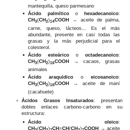
mantequilla, queso parmesano
Ácido palmítico
o
hexadecanoico
:
CH
(
CH
)
COOH
→ aceite de palma,
3
2
14
carne, queso, lácteos... Es el más
abundante, presente en casi todas las
grasas y la más perjudicial para el
colesterol.
Ácido esteárico
o
octadecanoico
:
CH
(
CH
)
COOH
→
cacaos, grasas
3
2
16
animales
Ácido araquídico
o
eicosanoico
:
CH
(
CH
)
COOH
→
aceite de maní
3
2
18
(cacahuete)
Ácidos Grasos Insaturados
:
presentan
dobles enlaces carbono-carbono en su
estructura
:
Á
cido oleico
:
CH
(
CH
)
CH
=
CH
(
CH
)
COOH
→
aceite
3
2
7
2
7