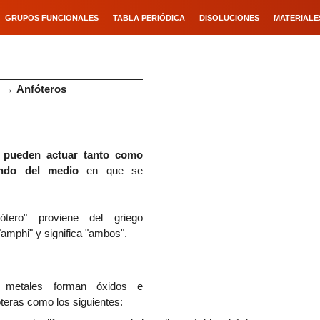
GRUPOS FUNCIONALES
TABLA PERIÓDICA
DISOLUCIONES
MATERIALE
→
Anfóteros
e
pueden actuar tanto co
mo
endo del medio
en que se
ótero
" proviene del gr
iego
 "amph
i" y significa
"ambos".
 metales forman óxidos e
teras como los siguientes: