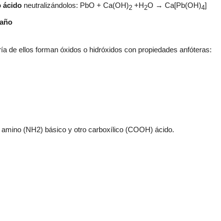
 ácido
neutralizándolos:
PbO + Ca(OH)
+H
O → Ca[Pb(OH)
]
2
2
4
taño
ría de ellos
forman óxidos o hid
róxidos con propiedades anfóteras:
 amino (
NH2) básico y otro
carbox
ílic
o (C
OOH) ácido.