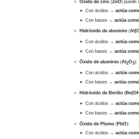
Ó
xido de zinc
(
ZnO
) puede
Con ácidos
→
actúa com
Con bases
→
actúa como
Hidróxido de aluminio
(
Al(
Con ácidos
→
actúa com
Con bases
→
actúa como
Óxido de aluminio
(
Al
O
):
2
3
Con ácidos
→
actúa com
Con bases
→
actúa como
Hidróxido de Berilio
(
Be(O
Con ácidos
→
actúa com
Con bases
→
actúa como
Óxido de Plomo
(
PbO
):
Con ácidos
→
actúa com