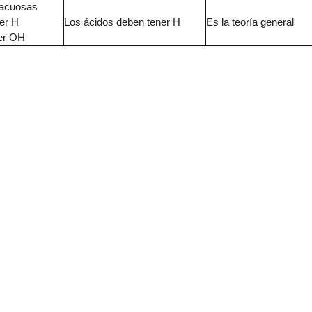
 acuosas
er H
Los ácidos deben tener H
Es la teoría general
er OH