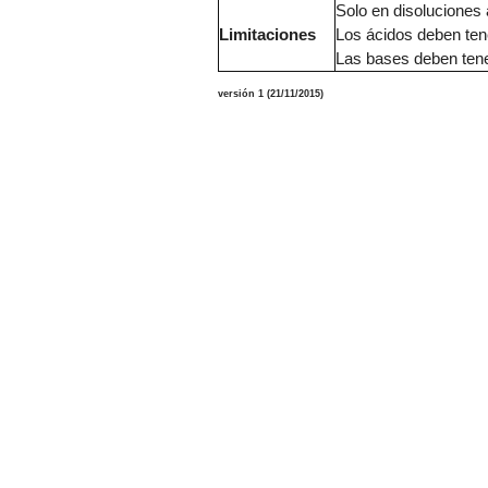
Solo en disoluciones
Limitaciones
Los ácidos deben ten
Las bases deben ten
versión
1
(
21/11
/2015)