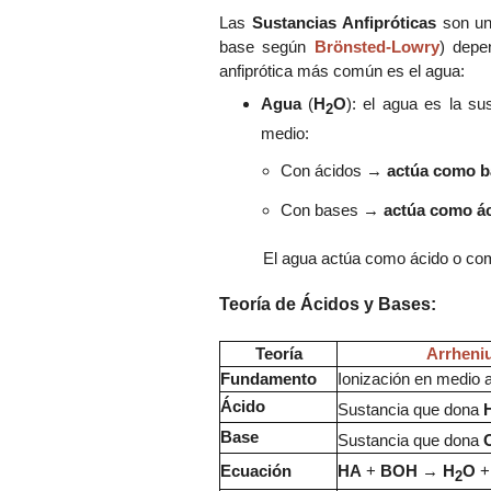
Las
S
ust
ancias
A
nfi
próticas
son un
base según
Brönsted-Lowry
) depe
anfip
rótica más común es el agua:
Agua
(
H
O
):
el agua es la su
2
medio:
Con ácidos
→
actúa como b
Con bases
→
actúa como á
El agua actúa como ácido o co
Teoría
de
Ácidos y Bases:
Teoría
Arrheni
Fundamento
Ionización en medio 
Ácido
Sustancia que dona
Base
Sustancia que dona
Ecuación
HA
+
BOH
→
H
O
2