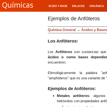
Químicas
ÁCIDO Y BASE
ENLACES
ORGÁNICA
Ejemplos de Anfóteros
Química General
→
Ácidos y Bases
Los Anfóteros:
Los
Anfóteros
son sustancias qu
ácidos
o como bases
de
pendi
encuentr
en.
Etimológicamente la palabra "anf
"
amphóteros" que es una variante de
Ejemplos de Anfóteros:
Metales
anfóteros
: algunos
hidróxidos con propiedades anfó