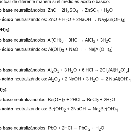
actuar
de diferente manera si el medio es ácido o básico
:
o base
neutralizándol
os:
ZnO + 2
H
SO
→ ZnSO
+ H
O
2
4
4
2
 ácido
neutralizándolos:
ZnO + H
O + 2NaOH → Na
[Zn(OH)
]
2
2
4
OH)
):
3
o base
neutralizándol
os:
Al(OH)
+ 3HCl → AlCl
+ 3H
O
3
3
2
 ácido
neutralizándolos:
Al(OH)
+ NaOH → Na[Al(OH)
]
3
4
o base
neutralizándol
os:
Al
O
+ 3 H
O + 6 HCl → 2Cl
[Al(H
O)
]
2
3
2
3
2
6
 ácido
neutralizándolos:
Al
O
+
2
NaOH +
3
H
O →
2
NaAl(OH)
2
3
2
4
H)
):
2
o base
neutralizándol
os:
Be(OH)
+ 2HCl → BeCl
+ 2H
O
2
2
2
 ácido
neutralizándolos:
Be(OH)
+ 2NaOH → Na
Be(OH)
2
2
4
o base
neutralizándol
os:
PbO + 2HCl → PbCl
+ H
O
2
2