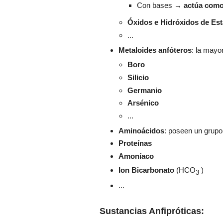
Con bases
→
actúa como
Óxidos e Hidróxidos de Es
...
Metaloides anfóteros
: la mayo
Boro
Silicio
Germanio
Arsénico
...
Aminoácidos
: poseen un grupo
Proteínas
Amon
íaco
-
Ion Bicarbonato
(
HC
O
)
3
...
Sustancias Anfipróticas
: