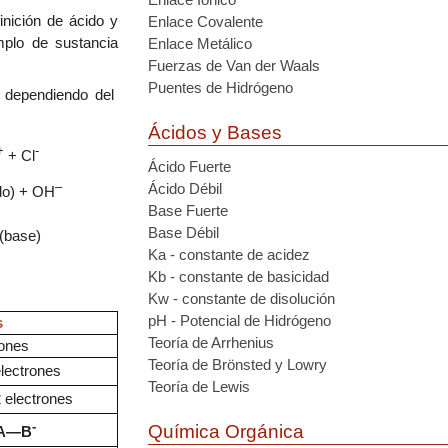
inición de ácido y
Enlace Covalente
mplo de
sustancia
Enlace Metálico
Fuerzas de Van der Waals
Puentes de Hidrógeno
dependiendo del
Ácidos y Bases
+
-
+ Cl
Ácido Fuerte
–
Ácido Débil
do) + OH
Base Fuerte
Base Débil
(base)
Ka - constante de acidez
Kb - constante de basicidad
Kw - constante de disolución
pH - Potencial de Hidrógeno
s
Teoría de Arrhenius
rones
Teoría de Brönsted y Lowry
lectrones
Teoría de Lewis
 electrones
-
Química Orgánica
A—B