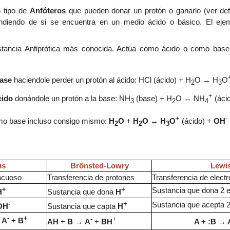
 tipo de
Anfóteros
que pueden donar un
protón o
ganarlo
(ver def
ndiendo de si
se encuentra en un m
edio ácido o básico.
El eje
stancia
Anfipró
tica
más conocida
.
Actúa como ácido o como base 
ase
haciendole perder un protón al ácido:
HCl (ácido) + H
O → H
O
2
3
+
cido
donándole un
protón a
la base
:
NH
(base) + H
O
↔ NH
(áci
3
2
4
+
-
mo base incluso consigo mismo:
H
O
+
H
O
↔
H
O
(ácido)
+
OH
2
2
3
us
Brönsted-Lowry
Lewi
acuoso
Transferencia de protones
Transferencia de elect
+
+
Sustancia que dona 2 e
H
Sustancia que dona
H
-
+
Sustancia que acepta 2
OH
Sustancia que capta
H
-
+
-
+
+
A
+
B
AH
+
B
→
A
+
BH
A
+ :B
→