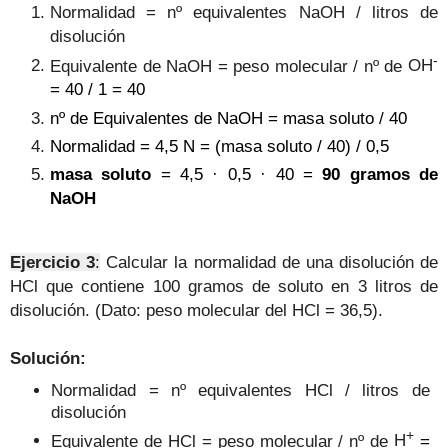
Normalidad = nº equivalentes NaOH / litros de
disolución
-
Equivalente de NaOH = peso molecular /
nº de
OH
= 40 / 1 = 40
nº de Equivalentes de NaOH = masa soluto / 40
Normalidad = 4,5 N = (masa soluto / 40) / 0,5
masa soluto
= 4,5 · 0,5 · 40 =
90 gramos de
NaOH
Ejercicio 3
:
Calcular la normalidad de una disolución de
HCl que contiene 100 gramos de soluto en 3 litros de
disolución. (Dato: peso molecular del HCl = 36,5).
Solución:
Normalidad = nº equivalentes HCl / litros de
disolución
+
Equivalente de HCl = peso molecular / nº
de
H
=