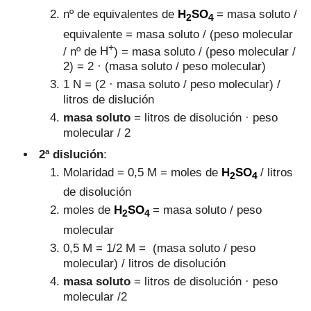
nº de equivalentes de
H
SO
= masa soluto /
2
4
equivalente = masa soluto / (peso molecular
+
/
nº de
H
) = masa soluto / (peso molecular /
2) = 2 · (masa soluto / peso molecular)
1 N = (2 · masa soluto / peso molecular) /
litros de dislución
masa soluto
= litros de disolución · peso
molecular / 2
2ª dislución
:
Molaridad = 0,5 M = moles de
H
SO
/ litros
2
4
de disolución
moles de
H
SO
= masa soluto / peso
2
4
molecular
0,5 M = 1/2 M = (masa soluto / peso
molecular) / litros de disolución
masa solut
o
= litros de disolución · peso
molecular /2