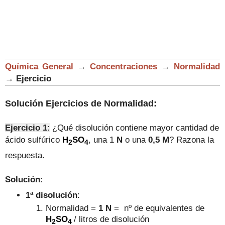
Química General
→
Concentraciones
→
Normalidad
→
Ejercicio
Solución Ejercicios de Normalidad:
Ejercicio 1
:
¿Qué disolución contiene mayor cantidad de
ácido sulfúrico
H
SO
, una 1
N
o una
0,5 M
? Razona la
2
4
respuesta.
Solución
:
1ª disolución
:
Normalidad =
1 N
= nº de equivalentes de
H
SO
/ litros de disolución
2
4