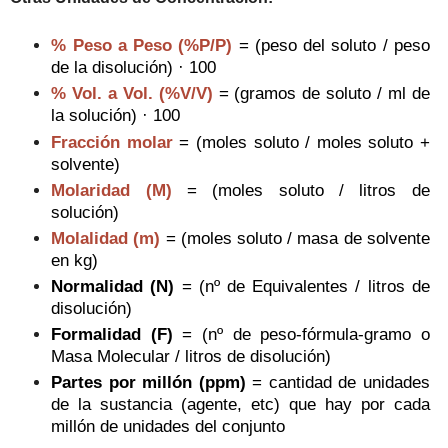
% Peso a Peso (%P/P)
=
(peso del soluto / p
eso
de la disolución) · 100
% Vol. a Vol. (%V/V)
=
(gramos de soluto /
ml de
la solución) · 100
Fracción molar
= (moles soluto / moles soluto +
solvente)
Molaridad (M)
=
(moles soluto /
litros de
solución
)
Molalidad (m)
=
(moles soluto /
masa de solvente
en kg
)
Normalidad (N)
= (
nº de E
quivalentes /
litros
de
disolución)
Formalidad (F)
= (nº de peso-fórmula-gramo o
Masa Molecular / litros de disolución)
Partes por millón (ppm)
= cantidad de unidades
de la sustancia (agente, etc) que hay por cada
millón de unidades del conjunto