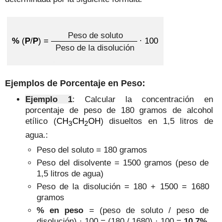
Peso de soluto
%
(
P
/
P
)
=
· 100
Peso de la disolución
.
Ejemplos de Porcentaje en Peso:
Ejemplo 1
: Calcular la concentración en
porcentaje de peso de 180 gramos de alcohol
etílico (
CH
CH
OH
) disueltos en 1,5 litros de
3
2
agua.
:
Peso del soluto = 180 gramos
Peso del disolvente = 1500 gramos (peso de
1,5 litros de agua)
Peso de la disolución = 180 + 1500 = 1680
gramos
% en peso
= (peso de soluto / peso de
disolución) · 100 = (180 / 1680) · 100 =
10,7%