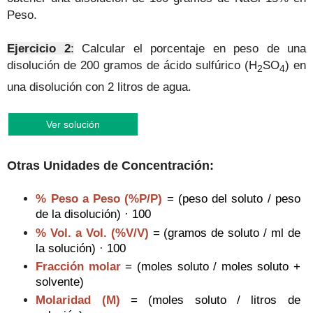
Peso.
Ejercicio 2
:
Calcular el porcentaje en peso de una
disolución de 200 gramos de ácido sulfúrico (
H
SO
) en
2
4
una disolución con 2 litros de agua.
Ver solución
Otras Unidades de Concentración:
% Peso a Peso (%P/P)
=
(peso del soluto / p
eso
de la disolución) · 100
% Vol. a Vol. (%V/V)
=
(gramos de soluto /
ml de
la solución) · 100
Fracción molar
= (moles soluto / moles soluto +
solvente)
Molaridad (M)
=
(moles soluto /
litros de