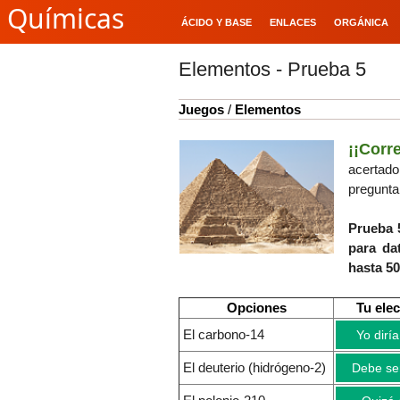
Químicas
ÁCIDO Y BASE
ENLACES
ORGÁNICA
Elementos - Prueba 5
Juegos
/
Elementos
¡¡Corre
acerta
pregunta
Prueba 
para da
hasta 5
Opciones
Tu ele
El carbono-14
Yo diría
El deuterio (hidrógeno-2)
Debe se