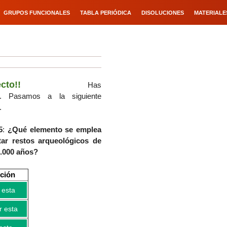
GRUPOS FUNCIONALES
TABLA PERIÓDICA
DISOLUCIONES
MATERIALE
cto!!
Has
do.
Pasamos a la siguiente
.
5
:
¿Qué elemento se emplea
tar restos arqueológicos de
0.000 años?
cción
 esta
r esta