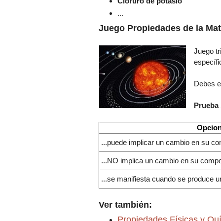
Cloruro de potasio
...
Juego Propiedades de la Mat
Juego tr
específi
Debes es
Prueba 
Opcio
...puede implicar un cambio en su c
...NO implica un cambio en su compo
...se manifiesta cuando se produce 
Ver también:
Propiedades Físicas
y Qu