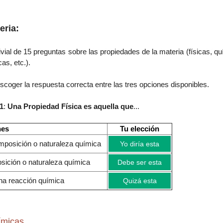
eria:
ivial de 15 preguntas sobre las propiedades de la materia (físicas, q
cas, etc.).
coger la respuesta correcta entre las tres opciones disponibles.
1
:
Una Propiedad Física es aquella que
...
nes
Tu elección
omposición o naturaleza química
Yo diría esta
sición o naturaleza química
Debe ser esta
una reacción química
Quizá esta
ímicas