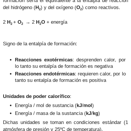
formación sería el equivalente a la entalpía de reacción
del hidrógeno (
H
) y del oxígeno (
O
) como reactivos.
2
2
2
H
+
O
→ 2
H
O
+ energía
2
2
2
Signo de la entalpía de formación:
Reacciones exotérmicas
: desprenden calor, por
lo tanto su entalpía de formación es negativa
Reacciones endotérmicas
: requieren calor, por lo
tanto su entalpía de formación es positiva
Unidades de poder calorífico
:
Energía / mol de sustancia (
kJ
/
mol
)
Energía / masa de la sustancia (
kJ
/
kg
)
Dichas unidades se toman en condiciones estándar (1
atmósfera de presión y 25ºC de temperatura).