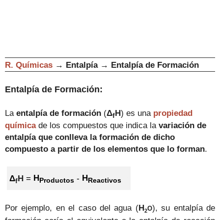
R. Químicas
→
Entalpía
→
Entalpía de Formación
Entalpía de Formación:
La
entalpía de formación
(
Δ
H
)
es una
propiedad
f
química
de los compuestos que indica la
variación de
entalpía que conlleva la formación de dicho
compuesto a partir de los elementos que lo forman
.
.
Δ
H
=
H
-
H
f
Productos
Reactivos
Por ejemplo, en el caso del agua (
H
), su entalpía de
O
2