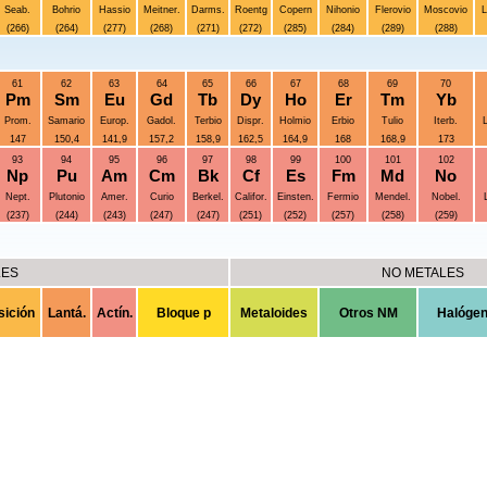
Seab.
Bohrio
Hassio
Meitner.
Darms.
Roentg
Copern
Nihonio
Flerovio
Moscovio
L
(266)
(264)
(277)
(268)
(271)
(272)
(285)
(284)
(289)
(288)
61
62
63
64
65
66
67
68
69
70
Pm
Sm
Eu
Gd
Tb
Dy
Ho
Er
Tm
Yb
Prom.
Samario
Europ.
Gadol.
Terbio
Dispr.
Holmio
Erbio
Tulio
Iterb.
L
147
150,4
141,9
157,2
158,9
162,5
164,9
168
168,9
173
93
94
95
96
97
98
99
100
101
102
Np
Pu
Am
Cm
Bk
Cf
Es
Fm
Md
No
Nept.
Plutonio
Amer.
Curio
Berkel.
Califor.
Einsten.
Fermio
Mendel.
Nobel.
(237)
(244)
(243)
(247)
(247)
(251)
(252)
(257)
(258)
(259)
LES
NO METALES
sición
Lantá.
Actín.
Bloque p
Metaloides
Otros NM
Halóge