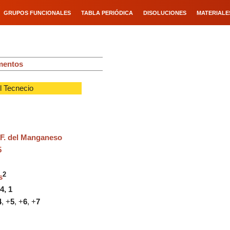
GRUPOS FUNCIONALES
TABLA PERIÓDICA
DISOLUCIONES
MATERIALE
ementos
l Tecnecio
- F. del Manganeso
5
2
s
14, 1
4
, +
5
, +
6
, +
7