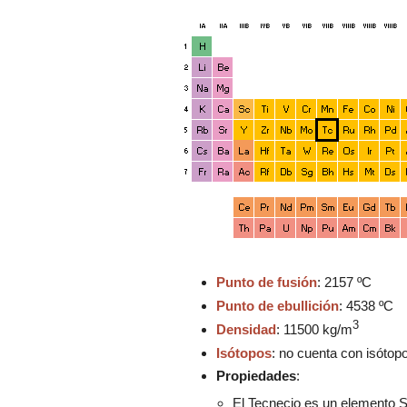
.
.
Punto de fusión
: 2157 ºC
Punto de ebullición
: 4538 ºC
3
Densidad
:
11500 kg/m
Isótopos
:
no cuenta con isótopo
Propiedades
:
El Tecnecio es un elemento S