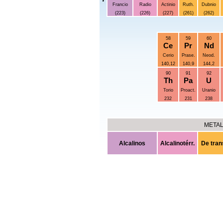
Francio
Radio
Actinio
Ruth.
Dubnio
(223)
(226)
(227)
(261)
(262)
58
59
60
Ce
Pr
Nd
Cerio
Prase.
Neod.
140,12
140,9
144,2
90
91
92
Th
Pa
U
Torio
Proact.
Uranio
232
231
238
META
Alcalinos
Alcalinotérr.
De tran