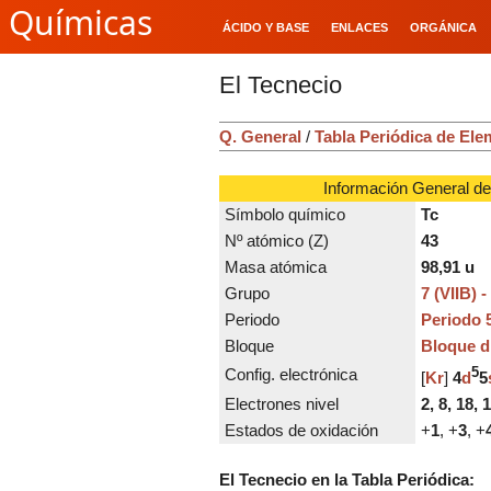
Químicas
ÁCIDO Y BASE
ENLACES
ORGÁNICA
El Tecnecio
Q. General
/
Tabla Periódica de El
Información General de
Símbolo químico
Tc
Nº atómico (Z)
43
Masa atómica
98,91
u
Grupo
7 (VIIB) 
Periodo
Periodo 
Bloque
Bloque d
Config. electrónica
5
[
Kr
]
4
d
5
Electrones nivel
2, 8, 18, 
Estados de oxidación
+
1
, +
3
, +
El Tecnecio en la Tabla Periódica: