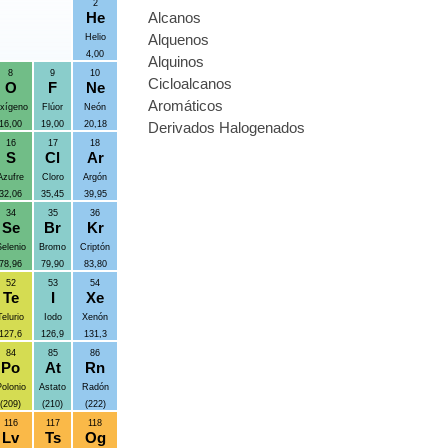
2
Alcanos
He
Alquenos
Helio
4,00
Alquinos
8
9
10
Cicloalcanos
O
F
Ne
Aromáticos
xígeno
Flúor
Neón
Derivados Halogenados
16,00
19,00
20,18
16
17
18
S
Cl
Ar
Azufre
Cloro
Argón
32,06
35,45
39,95
34
35
36
Se
Br
Kr
elenio
Bromo
Criptón
78,96
79,90
83,80
52
53
54
Te
I
Xe
Telurio
Iodo
Xenón
127,6
126,9
131,3
84
85
86
Po
At
Rn
olonio
Astato
Radón
(209)
(210)
(222)
116
117
118
Lv
Ts
Og