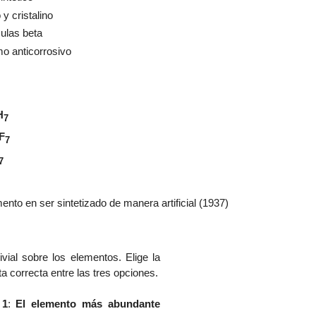
y cristalino
culas beta
o anticorrosivo
H
7
F
7
7
mento en ser sintetizado de manera artificial (1937)
ivial sobre los elementos. Elige la
a correcta entre las tres opciones.
 1
:
El elemento más abundante