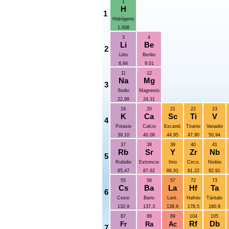
1
H
1
Hidrógeno
1,008
3
4
Li
Be
2
Litio
Berilio
6,94
9,01
11
12
Na
Mg
3
Sodio
Magnesio
22,99
24,31
19
20
21
22
23
K
Ca
Sc
Ti
V
4
Potasio
Calcio
Escand.
Titanio
Vanadio
39,10
40,08
44,95
47,90
50,94
37
38
39
40
41
Rb
Sr
Y
Zr
Nb
5
Rubidio
Estroncio
Itrio
Circo.
Niobio
85,47
87,62
88,91
91,22
92,91
55
56
57
72
73
Cs
Ba
La
Hf
Ta
6
Cesio
Bario
Lant.
Hafnio
Tántalo
132,9
137,3
138,9
178,5
180,9
87
88
89
104
105
Rf
Db
Fr
Ra
Ac
7