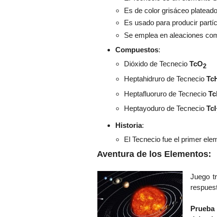
Es de color grisáceo plateado 
Es usado para producir partí
Se emplea en aleaciones com
Compuestos
:
Dióxido de Tecnecio
TcO
2
Heptahidruro de Tecnecio
Tc
Heptafluoruro de Tecnecio
Tc
Heptayoduro de Tecnecio
TcI
Historia
:
El Tecnecio fue el primer ele
Aventura de los Elementos:
Juego tr
respuest
Prueba