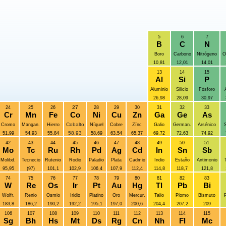
5
6
7
B
C
N
Boro
Carbono
Nitrógeno
O
10,81
12,01
14,01
13
14
15
Al
Si
P
Aluminio
Silicio
Fósforo
26,98
28,09
30,97
27
24
25
26
28
29
30
31
32
33
Cr
Mn
Fe
Co
Ni
Cu
Zn
Ga
Ge
As
Cobalto
Cromo
Mangan.
Hierro
Níquel
Cobre
Zínc
Galio
German.
Arsénico
S
58,93
51,99
54,93
55,84
58,69
63,54
65,37
69,72
72,63
74,92
42
43
44
45
46
47
48
49
50
51
Mo
Tc
Ru
Rh
Pd
Ag
Cd
In
Sn
Sb
Molibd.
Tecnecio
Rutenio
Rodio
Paladio
Plata
Cadmio
Indio
Estaño
Antimonio
95,95
(97)
101,1
102,9
106,4
107,9
112,4
114,8
118,7
121,8
74
75
76
77
78
79
80
81
82
83
W
Re
Os
Ir
Pt
Au
Hg
Tl
Pb
Bi
Wolfr.
Renio
Osmio
Iridio
Platino
Oro
Mercur.
Talio
Plomo
Bismuto
P
183,8
186,2
190,2
192,2
195,1
197,0
200,6
204,4
207,2
209
106
107
108
109
110
111
112
113
114
115
Sg
Bh
Hs
Mt
Ds
Rg
Cn
Nh
Fl
Mc