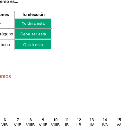
erso es...
ones
Tu elección
ro
Yo diría esta
idrógeno
Debe ser esta
carbono
Quizá esta
entos
6
7
8
9
10
11
12
13
14
15
VIB
VIIB
VIIIB
VIIIB
VIIIB
IB
IIB
IIIA
IVA
VA