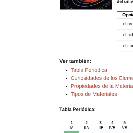
del univ
Opci
... el o
... el h
... el 
Ver también:
Tabla Periódica
Curiosidades de los Elem
Propiedades de la Materia
Tipos de Materiales
Tabla Periódica:
1
2
3
4
5
IA
IIA
IIIB
IVB
VB