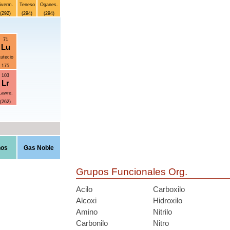
iverm.
Teneso
Oganes.
(292)
(294)
(294)
71
Lu
utecio
175
103
Lr
Lawre.
(262)
nos
Gas Noble
Grupos Funcionales Org.
Acilo
Carboxilo
Alcoxi
Hidroxilo
Amino
Nitrilo
Carbonilo
Nitro