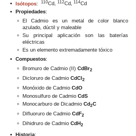
110
112
114
Isótopos
:
Cd,
Cd,
Cd
Propiedades
:
El Cadmio es un metal de color blanco
azulado, dúctil y maleable
Su principal aplicación son las baterías
eléctricas
Es un elemento extremadamente tóxico
Compuestos
:
Bromuro de Cadmio (II)
CdBr
2
Dicloruro de Cadmio
CdCl
2
Monóxido de Cadmio
CdO
Monosulfuro de Cadmio
CdS
Monocarburo de Dicadmio
Cd
C
2
Difluoruro de Cadmio
CdF
2
Dihidruro de Cadmio
CdH
2
Historia
: