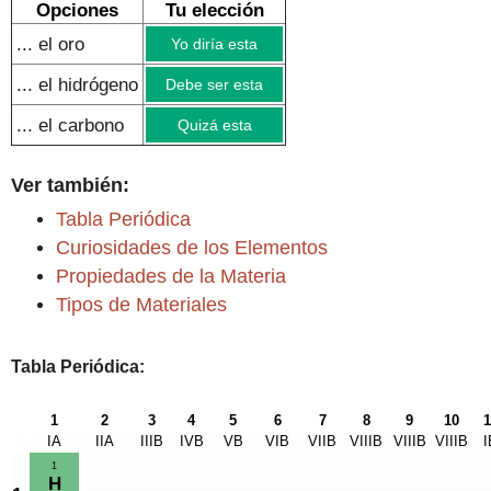
Opciones
Tu elección
... el oro
Yo diría esta
... el hidrógeno
Debe ser esta
... el carbono
Quizá esta
Ver también:
Tabla Periódica
Curiosidades de los Elementos
Propiedades de la Materia
Tipos de Materiales
Tabla Periódica:
1
2
3
4
5
6
7
8
9
10
1
IA
IIA
IIIB
IVB
VB
VIB
VIIB
VIIIB
VIIIB
VIIIB
I
1
H