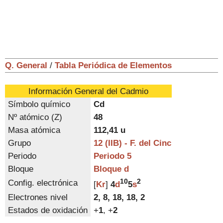
Q. General
/
Tabla Periódica de Elementos
Información General del Cadmio
Símbolo químico
Cd
Nº atómico (Z)
48
Masa atómica
112,41
u
Grupo
12 (IIB) - F. del Cinc
Periodo
Periodo 5
Bloque
Bloque d
10
2
Config. electrónica
[
Kr
]
4
d
5
s
Electrones nivel
2, 8, 18, 18, 2
Estados de oxidación
+
1
, +
2