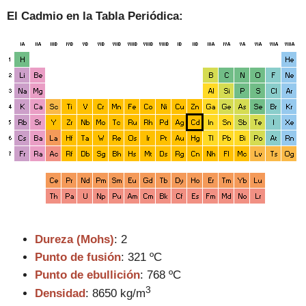
El Cadmio en la Tabla Periódica:
.
.
Dureza (Mohs)
:
2
Punto de fusión
: 321 ºC
Punto de ebullición
: 768 ºC
3
Densidad
:
8650 kg/m