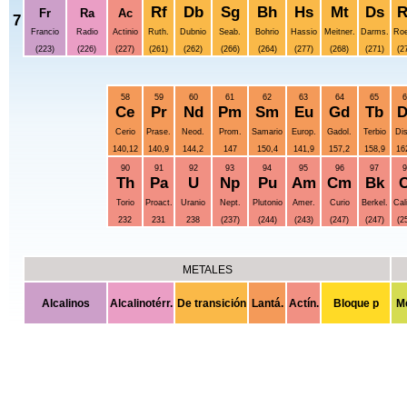
Rf
Db
Sg
Bh
Hs
Mt
Ds
R
Fr
Ra
Ac
7
Francio
Radio
Actinio
Ruth.
Dubnio
Seab.
Bohrio
Hassio
Meitner.
Darms.
Roe
(223)
(226)
(227)
(261)
(262)
(266)
(264)
(277)
(268)
(271)
(2
58
59
60
61
62
63
64
65
6
Ce
Pr
Nd
Pm
Sm
Eu
Gd
Tb
D
Cerio
Prase.
Neod.
Prom.
Samario
Europ.
Gadol.
Terbio
Dis
140,12
140,9
144,2
147
150,4
141,9
157,2
158,9
16
90
91
92
93
94
95
96
97
9
Th
Pa
U
Np
Pu
Am
Cm
Bk
C
Torio
Proact.
Uranio
Nept.
Plutonio
Amer.
Curio
Berkel.
Cali
232
231
238
(237)
(244)
(243)
(247)
(247)
(2
METALES
Alcalinos
Alcalinotérr.
De transición
Lantá.
Actín.
Bloque p
M