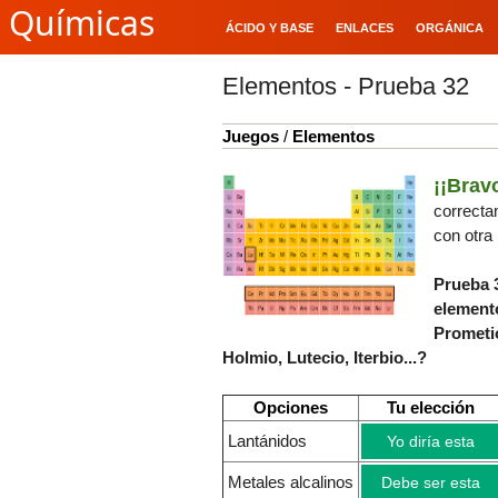
Químicas
ÁCIDO Y BASE
ENLACES
ORGÁNICA
Elementos - Prueba 32
Juegos
/
Elementos
¡¡Br
correcta
con otra
Prueba 
eleme
Prometi
Holmio, Lutecio, Iterbio...?
Opciones
Tu elección
Lantánidos
Yo diría esta
Metales alcalinos
Debe ser esta