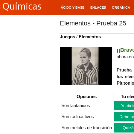
Químicas
ÁCIDO Y BASE
ENLACES
ORGÁNICA
Elementos - Prueba 25
Juegos
/
Elementos
¡¡Brav
ahora co
Prueba 
los ele
Plutoni
Opciones
Tu ele
Son lantánidos
Yo dirí
Son radioactivos
Debe se
Son metales de transición
Quizá