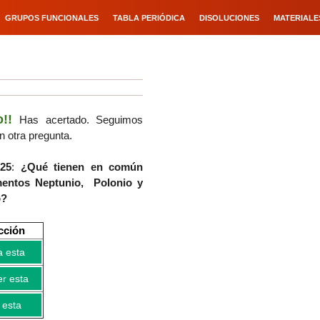
GRUPOS FUNCIONALES
TABLA PERIÓDICA
DISOLUCIONES
MATERIALE
o!!
Has acertado
. Seguimos
n otra pregunta.
25
:
¿Qué tienen en común
mentos Neptunio, Polonio y
o?
cción
a esta
r esta
 esta