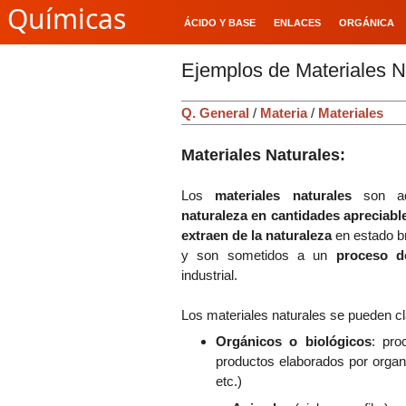
Químicas
ÁCIDO Y BASE
ENLACES
ORGÁNICA
Ejemplos de Materiales N
Q. General
/
Materia
/
Materiales
Materiales Naturales:
Los
materiales naturales
son a
naturaleza en cantidades apreciabl
extraen de la naturaleza
en estado b
y son sometidos a un
proceso d
industrial.
Los materiales naturales se pueden cla
Orgánicos o biológicos
: pro
productos elaborados por organ
etc.)