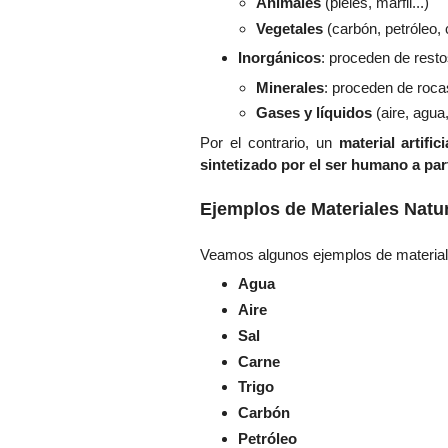
Animales
(pieles, marfil...)
Vegetales
(carbón, petróleo,
Inorgánicos
: proceden de resto
Minerales
: proceden de rocas
Gases y líquidos
(aire, agua,
Por el contrario, un
material artifici
sintetizado por el ser humano a par
Ejemplos de Materiales Natur
Veamos algunos ejemplos de materiale
Agua
Aire
Sal
Carne
Trigo
Carbón
Petróleo