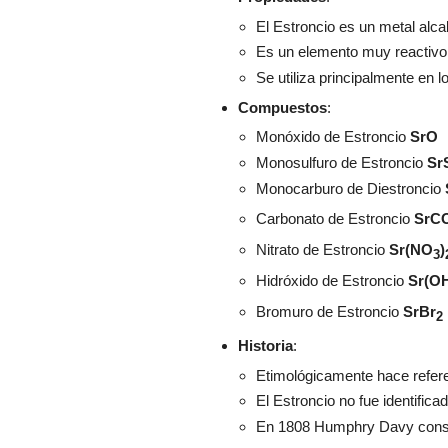
El Estroncio es un metal alca
Es un elemento muy reactivo 
Se utiliza principalmente en 
Compuestos
:
Monóxido de Estroncio
SrO
Monosulfuro de Estroncio
Sr
Monocarburo de Diestroncio
Carbonato de Estroncio
SrC
Nitrato de Estroncio
Sr(NO
)
3
Hidróxido de Estroncio
Sr(O
Bromuro de Estroncio
SrBr
2
Historia
:
Etimológicamente hace refere
El Estroncio no fue identifi
En 1808 Humphry Davy consigu