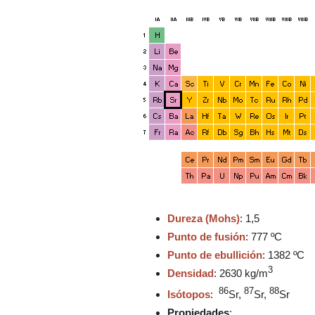
.
.
Dureza (Mohs)
:
1,5
Punto de fusión
: 777 ºC
Punto de ebullición
: 1382 ºC
3
Densidad
:
2630 kg/m
86
87
88
Isótopos
:
Sr,
Sr,
Sr
Propiedades
: