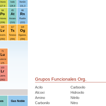
Telurio
Iodo
Xenón
127,6
126,9
131,3
84
85
86
Po
At
Rn
olonio
Astato
Radón
(209)
(210)
(222)
116
117
118
Lv
Ts
Og
iverm.
Teneso
Oganes.
(292)
(294)
(294)
71
Lu
utecio
175
103
Lr
Lawre.
Grupos Funcionales Org.
(262)
Acilo
Carboxilo
Alcoxi
Hidroxilo
Amino
Nitrilo
nos
Gas Noble
Carbonilo
Nitro