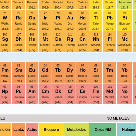
Molibd.
Tecnecio
Rutenio
Rodio
Paladio
Plata
Cadmio
Indio
Estaño
Antimonio
95,95
(97)
101,1
102,9
106,4
107,9
112,4
114,8
118,7
121,8
74
75
76
77
78
79
80
81
82
83
W
Re
Os
Ir
Pt
Au
Hg
Tl
Pb
Bi
Wolfr.
Renio
Osmio
Iridio
Platino
Oro
Mercur.
Talio
Plomo
Bismuto
P
183,8
186,2
190,2
192,2
195,1
197,0
200,6
204,4
207,2
209
106
107
108
109
110
111
112
113
114
115
Sg
Bh
Hs
Mt
Ds
Rg
Cn
Nh
Fl
Mc
Seab.
Bohrio
Hassio
Meitner.
Darms.
Roentg
Copern
Nihonio
Flerovio
Moscovio
L
(266)
(264)
(277)
(268)
(271)
(272)
(285)
(284)
(289)
(288)
61
62
63
64
65
66
67
68
69
70
Pm
Sm
Eu
Gd
Tb
Dy
Ho
Er
Tm
Yb
Prom.
Samario
Europ.
Gadol.
Terbio
Dispr.
Holmio
Erbio
Tulio
Iterb.
L
147
150,4
141,9
157,2
158,9
162,5
164,9
168
168,9
173
93
94
95
96
97
98
99
100
101
102
Np
Pu
Am
Cm
Bk
Cf
Es
Fm
Md
No
Nept.
Plutonio
Amer.
Curio
Berkel.
Califor.
Einsten.
Fermio
Mendel.
Nobel.
(237)
(244)
(243)
(247)
(247)
(251)
(252)
(257)
(258)
(259)
LES
NO METALES
sición
Lantá.
Actín.
Bloque p
Metaloides
Otros NM
Halóge