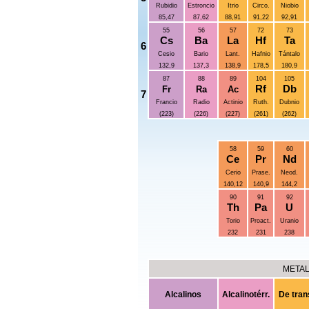
Rubidio
Estroncio
Itrio
Circo.
Niobio
85,47
87,62
88,91
91,22
92,91
55
56
57
72
73
Cs
Ba
La
Hf
Ta
6
Cesio
Bario
Lant.
Hafnio
Tántalo
132,9
137,3
138,9
178,5
180,9
87
88
89
104
105
Rf
Db
Fr
Ra
Ac
7
Francio
Radio
Actinio
Ruth.
Dubnio
(223)
(226)
(227)
(261)
(262)
58
59
60
Ce
Pr
Nd
Cerio
Prase.
Neod.
140,12
140,9
144,2
90
91
92
Th
Pa
U
Torio
Proact.
Uranio
232
231
238
META
Alcalinos
Alcalinotérr.
De tran