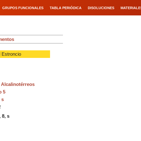
GRUPOS FUNCIONALES
TABLA PERIÓDICA
DISOLUCIONES
MATERIALE
ementos
 Estroncio
 - Alcalinotérreos
o 5
 s
2
, 8, s