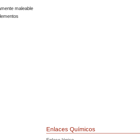
eramente maleable
elementos
Enlaces Químicos
Enlace Iónico