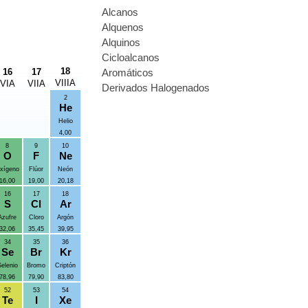
Alcanos
Alquenos
Alquinos
Cicloalcanos
18
16
17
Aromáticos
VIIIA
VIA
VIIA
Derivados Halogenados
2
He
Helio
4,00
8
9
10
O
F
Ne
xígeno
Flúor
Neón
16,00
19,00
20,18
16
17
18
S
Cl
Ar
Azufre
Cloro
Argón
32,06
35,45
39,95
34
35
36
Se
Br
Kr
elenio
Bromo
Criptón
78,96
79,90
83,80
52
53
54
Te
I
Xe