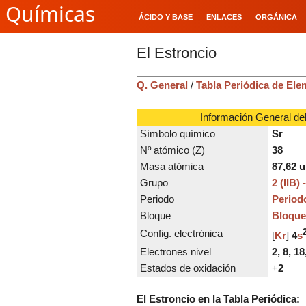
Químicas
ÁCIDO Y BASE
ENLACES
ORGÁNICA
El Estroncio
Q. General
/
Tabla Periódica de El
Información General del
Símbolo químico
Sr
Nº atómico (Z)
38
Masa atómica
87,62
u
Grupo
2 (IIB)
Periodo
Period
Bloque
Bloque
Config. electrónica
[
Kr
]
4
s
Electrones nivel
2, 8, 18
Estados de oxidación
+
2
El Estroncio en la Tabla Periódica: