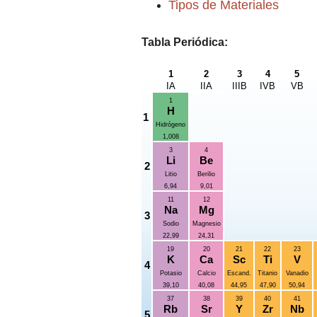
Tipos de Materiales
Tabla Periódica:
1
2
3
4
5
IA
IIA
IIIB
IVB
VB
1
H
1
Hidrógeno
1,008
3
4
Li
Be
2
Litio
Berilio
6,94
9,01
11
12
Na
Mg
3
Sodio
Magnesio
22,99
24,31
19
20
21
22
23
K
Ca
Sc
Ti
V
4
Potasio
Calcio
Escand.
Titanio
Vanadio
39,10
40,08
44,95
47,90
50,94
37
38
39
40
41
Rb
Sr
Y
Zr
Nb
5