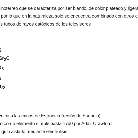
linotérreo que se caracteriza por ser blando, de color plateado y lig
por lo que en la naturaleza solo se encuentra combinado con otros 
los tubos de rayos catódicos de los televisores
S
Sr
C
2
O
3
2
H)
2
ncia a las minas de Estroncia (región de Escocia)
cado como elemento simple hasta 1790 por Adair Crawford
ió aislarlo mediante electrólisis