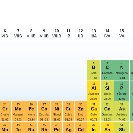
6
7
8
9
10
11
12
13
14
15
VIB
VIIB
VIIIB
VIIIB
VIIIB
IB
IIB
IIIA
IVA
VA
5
6
7
B
C
N
Boro
Carbono
Nitrógeno
O
10,81
12,01
14,01
13
14
15
Al
Si
P
Aluminio
Silicio
Fósforo
26,98
28,09
30,97
27
24
25
26
28
29
30
31
32
33
Cr
Mn
Fe
Co
Ni
Cu
Zn
Ga
Ge
As
Cobalto
Cromo
Mangan.
Hierro
Níquel
Cobre
Zínc
Galio
German.
Arsénico
S
58,93
51,99
54,93
55,84
58,69
63,54
65,37
69,72
72,63
74,92
42
43
44
45
46
47
48
49
50
51
Mo
Tc
Ru
Rh
Pd
Ag
Cd
In
Sn
Sb