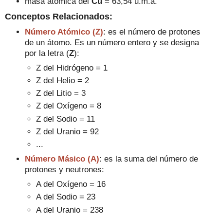
masa atómica del
Cu
= 63,54 u.m.a.
Conceptos Relacionados:
Número Atómico (Z)
: es el número de protones
de un átomo. Es un número entero y se designa
por la letra (
Z
):
Z del Hidrógeno = 1
Z del Helio = 2
Z del Litio = 3
Z del Oxígeno = 8
Z del Sodio = 11
Z del Uranio = 92
...
Número Másico (A)
: es la suma del número de
protones y neutrones:
A del Oxígeno = 16
A del Sodio = 23
A del Uranio = 238