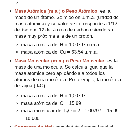
...
Masa Atómica
(
m
.
a
.)
o Peso Atómico
: es la
masa de un átomo. Se mide en u.m.a. (unidad de
masa atómica) y su valor se corresponde a 1/12
del isótopo 12 del átomo de carbono siendo su
masa muy próxima a la de un protón.
masa atómica del H = 1,00797 u.m.a.
masa atómica del Cu = 63,54 u.m.a.
Masa Molecular
(
m.m
)
o Peso Molecular
: es la
masa de una molécula. Se calcula igual que la
masa atómica pero aplicándola a todos los
átomos de una molécula. Por ejemplo, la molécula
del agua (
O):
H
2
masa atómica del H = 1,00797
masa atómica del O = 15,99
masa molecular del
O
= 2 · 1,00797 + 15,99
H
2
= 18.006
Concepto de Mol
: cantidad de átomos igual al